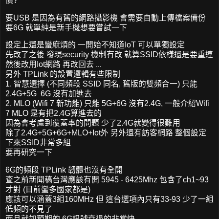
價?
要USB 是因為有舊的網路攝影機 會需要自動上傳檔案備份
要6G 就單純是新手機想要嘗試一下
設定上還是蠻麻煩的 一開始不知道IoT 可以單獨設定
先改了之後 發現security 機制有改 就算SSID依樣還是要重連
然後改用Iot網路 再改回去 ...
另外 TPLink 的設置邏輯有些限制
1. 智慧選擇 (不同頻段 SSID 同名, 舊版的雙頻合一) 只能
2.4G+5G 6G 沒有加進去
2. MLO (Wifi 7 新功能) 只能 5G+6G 沒有2.4G, 一般介紹Wifi
7 MLO 是有把2.4G算進去的
因為會考慮到覆蓋率的問題 少了2.4G就變得很難用
除了2.4G+5G+6G+MLO+Iot外 另外還有訪客網路 整個設定
下來SSID非常多組
要再研究一下
6G的頻段 TPLink 韌體也沒有全開
查之前新聞稿台灣應該有開 5945 - 6425Mhz 包含了ch1~93
才對 (目前蠻多國家都是)
應該可以涵蓋3組160MHz 但 這台選項內只有33-93 少了一組
低頻的不見了
而且就如預期的 6G訊號衰退的非常快