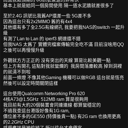
基本上就是給同一個房間使用 隔一道水泥牆就差很多了
至於2.4G 訊號比我舊AP還差一些 5G差不多
因為這台只有2x2MIMO 舊的有4x4
其他還有多了全2.5G有線網孔 我要把我NAS的switch 一起升
級
有測了Lan to Lan 的 iperf3 網速還不錯
但我NAS 太舊了 實體完檔案傳輸完全吃不滿 目前沒啥用QQ
之後可以再慢慢升級
外觀就方方正正的 沒有突出的天線 算是比較美觀一點
但上方有開孔 這點對我就蠻爛的 我房間落塵較高 掉到洞裡
的就清不到啦
前面一條燈 不像其他Gaming 機種可以做RGB 這台就是恆亮
然後可以設定時間關閉這樣
這台使用Qualcomm Networking Pro 620
4核
A73@1.5GHz
512MB ram 算是很夠用
我目前有大約20個裝置會同連連線 都算蠻穩定的
不過我查這台港版好像有1G ram,
價位差不多的GE550 (特價後貴一點) 有2G ram 也換用更高
的2.2GHz CPU
感覺應該是被偷掉了 所以這台才會便宜