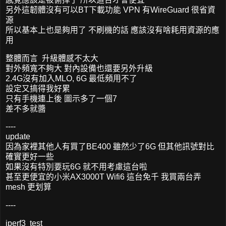
另外這韌體沒有可以BT下載功能 VPN 有WireGuard 很省資
源
所以基本上也是夠用了 不刷機的話 應該沒有啥耗用資源的應
用
整體而言 升級體感不太大
對外頻寬不夠大 對內設備也還要另外升級
2.4G沒有加入MLO, 6G 最低頻用不了
設定又搞得我好累
只有手機連上後 圖示多了一個7
差不多就醬
----
update
因為家裡其他人有買了BE400 雖然少了6G 但其他訊號對比
確實更好一些
如果沒有特別要玩6G 就不用考慮這台啦
甚至更便宜的小米AX3000T Wifi6 這台免千 我買兩台弄
mesh 更划算
----
iperf3 test