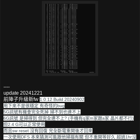
----
update 20241221
前陣子升級新fw
1.0.12 Build 20240902
用下來不是很穩定 有奇怪的bug
5G訊號有機會完全死掉 掃不到也連不上
6G訊號 是掃得到 但完全連不上? (手機有q家m家跟a家 晶片都不行)
但2.4 G可以正常使用
而且sw reset 沒有回復 完全斷電重開後才回來
一次使用DFS 本來猜測可能跟他掃描有關 但不重開等好久 超過1hr沒