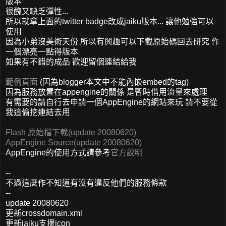
版本
很醜又缺乏彈性...
所以就拿上面的twitter badge改成jaiku版本... 讓他勉強可以
使用
因為小弟沒美術天份 所以有興趣可以下載原始碼回去研究 作
一個漂亮一點得版本
如果有不錯的成品 歡迎留個連結給我
範例頁面
(因為blogger本文中不能內嵌embed的tag)
因為服務放置在appengine的關係 是暫時借用流量來處理
有需要的請自行去申請一個AppEngine的網站來玩 請不要從
我這偷挖連結去用
Flash 原始檔下載(update 20080620)
AppEngine Source(update 20080620)
AppEngine的使用方式請參考
官方說明
--
不過這麼作不知道有沒有違反他們的服務條款
--
update 20080620
更新crossdomain.xml
更新jaiku支援icon