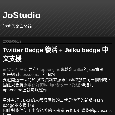
JoStudio
Josh的閒言閒語
2008/06/19
Twitter Badge 復活 + Jaiku badge 中
文支援
前幾天有提到
要利用
appengine
來轉送
twitter
的json資訊
但是遇到
crossdomain
的問題
要避開這一個問題 就是資料來源跟flash檔放在同一個網域下
因此只要將
原本寫好的badge修改一下路徑
傳送到
appengine上就可以運作
另外有玩 Jaiku 的人都很困擾的... 就是他們的新版Flash
badge不支援中文
因此對我們使用中文語系的人來說 只能使用舊版的javascript