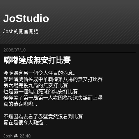
JoStudio
Josh的閒言閒語
2008/07/10
嘟嘟達成無安打比賽
今晚還有另一個令人注目的消息...
就是潘威倫達成中華職棒第八場的無安打比賽
第六場完投九局的無安打比賽
也是第一個無四死球的無安打比賽...
僅僅差了第一局第一人次因為接球失誤而上壘
真的恭喜嘟嘟...
不過因為去看了赤壁竟然沒看到比賽
實在是很令人難過...
Josh
@
23:40