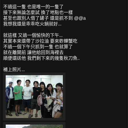
不過這一隻 也是唯一的一隻了
接下來無論怎麼試 換了地點也一樣
甚至也跟別人借了鏟子 還是抓不到 @@a
我想我還是乖乖吃火鍋就好...
就這樣 又過一個愉快的下午...
其實本來還帶了沙拉油 要來蚱蟬蟹吃
不過一個下午只抓到一隻 也就算了
就在離開前 讓他給回到海裡去
順便還送他 我們剩下來的幾隻秋刀魚..
補上照片...