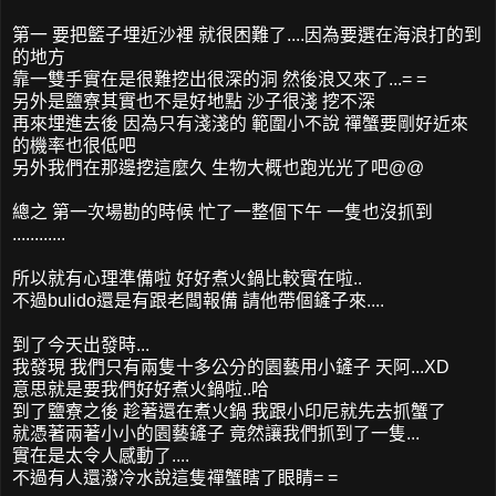
第一 要把籃子埋近沙裡 就很困難了....因為要選在海浪打的到
的地方
靠一雙手實在是很難挖出很深的洞 然後浪又來了...= =
另外是鹽寮其實也不是好地點 沙子很淺 挖不深
再來埋進去後 因為只有淺淺的 範圍小不說 禪蟹要剛好近來
的機率也很低吧
另外我們在那邊挖這麼久 生物大概也跑光光了吧@@
總之 第一次場勘的時候 忙了一整個下午 一隻也沒抓到
............
所以就有心理準備啦 好好煮火鍋比較實在啦..
不過bulido還是有跟老闆報備 請他帶個鏟子來....
到了今天出發時...
我發現 我們只有兩隻十多公分的園藝用小鏟子 天阿...XD
意思就是要我們好好煮火鍋啦..哈
到了鹽寮之後 趁著還在煮火鍋 我跟小印尼就先去抓蟹了
就憑著兩著小小的園藝鏟子 竟然讓我們抓到了一隻...
實在是太令人感動了....
不過有人還潑冷水說這隻禪蟹瞎了眼睛= =