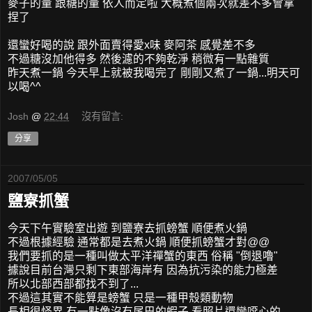
麥子的量 跟糖的量 依人而定啦 大概煮個兩次就差不多會拿
捏了
還蠻好喝的說 跟外面賣得愛x味 麥阿茶 感覺差不多
不過糖沒加他得多 然後濾的不夠乾淨 稍微有一點雜質
昨天煮一鍋 今天早上就被我喝完了 剛剛又煮了一鍋...明天可
以喝^^
Josh
@
22:44
沒有留言:
分享
2007/05/05
鹽寮抓蟹
今天下午實驗室出遊 到鹽寮去抓螃蟹 順便煮火鍋
不過根據經驗 通常都是去煮火鍋 順便抓螃蟹才對@@
我們要抓的是一種叫做太平洋禪蟹的東西 俗稱 "倒退嚕"
據說目前台灣只剩下東部海岸有 因為抗污染的能力極差
所以北部西部都找不到了...
不過這其實不能算是螃蟹 只是一種甲殼類動物
長相很怪異 有一點像沒有尾巴的蝦子 看照片還蠻噁心的