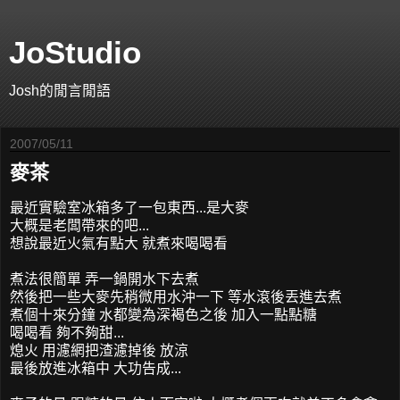
JoStudio
Josh的閒言閒語
2007/05/11
麥茶
最近實驗室冰箱多了一包東西...是大麥
大概是老闆帶來的吧...
想說最近火氣有點大 就煮來喝喝看
煮法很簡單 弄一鍋開水下去煮
然後把一些大麥先稍微用水沖一下 等水滾後丟進去煮
煮個十來分鐘 水都變為深褐色之後 加入一點點糖
喝喝看 夠不夠甜...
熄火 用濾網把渣濾掉後 放涼
最後放進冰箱中 大功告成...