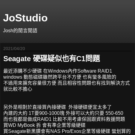
JoStudio
Josh的閒言閒語
2021/04/20
Seagate 硬碟疑似也有C1問題
最近添購不少硬碟 在Windows內作Software RAID1
windows 動態磁碟雖然跨平台不方便 也有蠻多風險的
不過用來擴充容量很方便 而且相容性問題也有找到解決方式
就比較不擔心
另外是相對於直接買內接硬碟 外接硬碟便宜太多了
內建的大約 1T要900-1000塊 外接可以大約只要 550-650
而也我都是做成RAID1 比較不用考慮保固跟資料救援問題
買WD MyBook 拆 會有準企業等級硬碟
買Seagate新黑鑽會有NAS Pro/Exos企業等級硬碟 蠻划算的