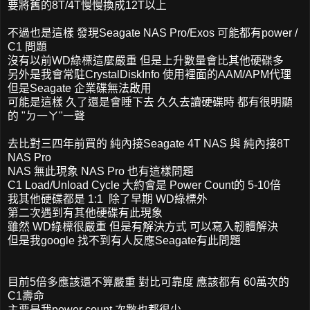
要將舊的8T/4T慢慢換成12T以上
不過也是這樣 發現Seagate NAS Pro/Exos 可能都有power /
C1 問題
沒有以前WD綠標這麼嚴重 但是上升數量會比其他硬碟多
另外是我會常駐CrystalDiskInfo 使用裡面的AAM/APM代理
但是Seagate 企業碟無法啟用
可能是這樣 久了還是會睡下去 久久去讀硬碟時 都有很明顯
的 "ㄉ一ㄚ"一聲
去比對三四年前買的 純內接Seagate 4T NAS 與 純內接8T
NAS Pro
NAS 無此現象 NAS Pro 也有這樣問題
C1 Load/Unload Cycle 大約會是 Power Count的 5-10倍
我其他硬碟都是 1:1 除了早期 WD綠標外
第二次遇到有其他硬碟有此現象
雖然 WD綠標很嚴重 但是有解決方式 可以寫入韌體解決
但是我google 找不到有人反應Seagate有此問題
目前5倍多應該還不算嚴重 對比可靠度 應該都有 60萬次的
C1壽命
主要是我power count 次數也都很少