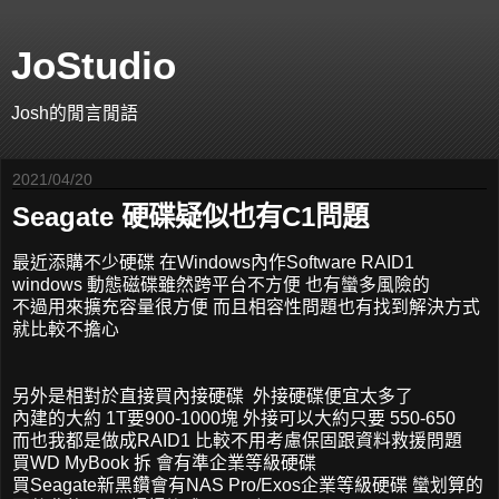
JoStudio
Josh的閒言閒語
2021/04/20
Seagate 硬碟疑似也有C1問題
最近添購不少硬碟 在Windows內作Software RAID1
windows 動態磁碟雖然跨平台不方便 也有蠻多風險的
不過用來擴充容量很方便 而且相容性問題也有找到解決方式
就比較不擔心
另外是相對於直接買內接硬碟 外接硬碟便宜太多了
內建的大約 1T要900-1000塊 外接可以大約只要 550-650
而也我都是做成RAID1 比較不用考慮保固跟資料救援問題
買WD MyBook 拆 會有準企業等級硬碟
買Seagate新黑鑽會有NAS Pro/Exos企業等級硬碟 蠻划算的