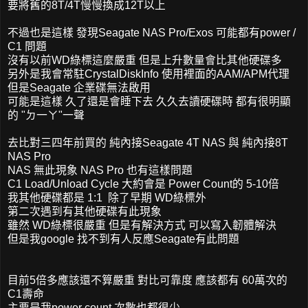
要將舊的8T/4T慢慢換成12T以上
不過也是這樣 發現Seagate NAS Pro/Exos 可能都有power /
C1 問題
沒有以前WD綠標這麼嚴重 但是上升數量會比其他硬碟多
另外是我會常駐CrystalDiskInfo 使用裡面的AAM/APM代理
但是Seagate 企業碟無法啟用
可能是這樣 久了還是會睡下去 久久去讀硬碟時 都有很明顯
的 "ㄉ一ㄚ"一聲
去比對三四年前買的 純內接Seagate 4T NAS 與 純內接8T
NAS Pro
NAS 無此現象 NAS Pro 也有這樣問題
C1 Load/Unload Cycle 大約會是 Power Count的 5-10倍
我其他硬碟都是 1:1 除了早期 WD綠標外
第二次遇到有其他硬碟有此現象
雖然 WD綠標很嚴重 但是有解決方式 可以寫入韌體解決
但是我google 找不到有人反應Seagate有此問題
目前5倍多應該還不算嚴重 對比可靠度 應該都有 60萬次的
C1壽命
主要是我power count 次數也都很少