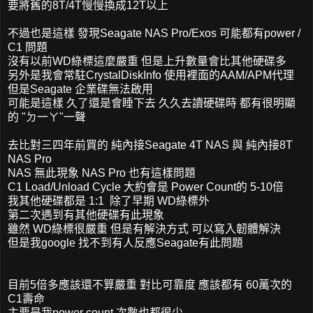
要將舊的8T/4T慢慢換成12T以上
不過也是這樣 發現Seagate NAS Pro/Exos 可能都有power /
C1 問題
沒有以前WD綠標這麼嚴重 但是上升數量會比其他硬碟多
另外是我會常駐CrystalDiskInfo 使用裡面的AAM/APM代理
但是Seagate 企業碟無法啟用
可能是這樣 久了還是會睡下去 久久去讀硬碟時 都有很明顯
的 "ㄉ一ㄚ"一聲
去比對三四年前買的 純內接Seagate 4T NAS 與 純內接8T
NAS Pro
NAS 無此現象 NAS Pro 也有這樣問題
C1 Load/Unload Cycle 大約會是 Power Count的 5-10倍
我其他硬碟都是 1:1 除了早期 WD綠標外
第二次遇到有其他硬碟有此現象
雖然 WD綠標很嚴重 但是有解決方式 可以寫入韌體解決
但是我google 找不到有人反應Seagate有此問題
目前5倍多應該還不算嚴重 對比可靠度 應該都有 60萬次的
C1壽命
主要是我power count 次數也都很少