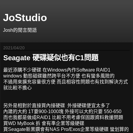
JoStudio
Josh的閒言閒語
2021/04/20
Seagate 硬碟疑似也有C1問題
最近添購不少硬碟 在Windows內作Software RAID1
windows 動態磁碟雖然跨平台不方便 也有蠻多風險的
不過用來擴充容量很方便 而且相容性問題也有找到解決方式
就比較不擔心
另外是相對於直接買內接硬碟 外接硬碟便宜太多了
內建的大約 1T要900-1000塊 外接可以大約只要 550-650
而也我都是做成RAID1 比較不用考慮保固跟資料救援問題
買WD MyBook 拆 會有準企業等級硬碟
買Seagate新黑鑽會有NAS Pro/Exos企業等級硬碟 蠻划算的