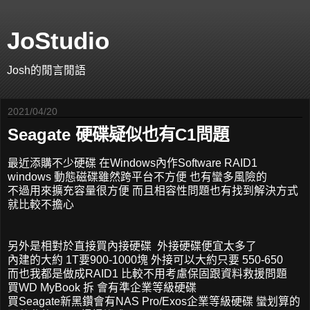
JoStudio
Josh的閒言閒語
2021/04/20
Seagate 硬碟疑似也有C1問題
最近添購不少硬碟 在Windows內作Software RAID1
windows 動態磁碟雖然跨平台不方便 也有蠻多風險的
不過用來擴充容量很方便 而且相容性問題也有找到解決方式
就比較不擔心
另外是相對於直接買內接硬碟 外接硬碟便宜太多了
內建的大約 1T要900-1000塊 外接可以大約只要 550-650
而也我都是做成RAID1 比較不用考慮保固跟資料救援問題
買WD MyBook 拆 會有準企業等級硬碟
買Seagate新黑鑽會有NAS Pro/Exos企業等級硬碟 蠻划算的