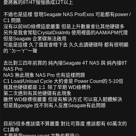
要將舊的8T/4T慢慢換成12T以上
不過也是這樣 發現Seagate NAS Pro/Exos 可能都有power /
C1 問題
沒有以前WD綠標這麼嚴重 但是上升數量會比其他硬碟多
另外是我會常駐CrystalDiskInfo 使用裡面的AAM/APM代理
但是Seagate 企業碟無法啟用
可能是這樣 久了還是會睡下去 久久去讀硬碟時 都有很明顯
的 "ㄉ一ㄚ"一聲
去比對三四年前買的 純內接Seagate 4T NAS 與 純內接8T
NAS Pro
NAS 無此現象 NAS Pro 也有這樣問題
C1 Load/Unload Cycle 大約會是 Power Count的 5-10倍
我其他硬碟都是 1:1 除了早期 WD綠標外
第二次遇到有其他硬碟有此現象
雖然 WD綠標很嚴重 但是有解決方式 可以寫入韌體解決
但是我google 找不到有人反應Seagate有此問題
目前5倍多應該還不算嚴重 對比可靠度 應該都有 60萬次的
C1壽命
主要是我power count 次數也都很少