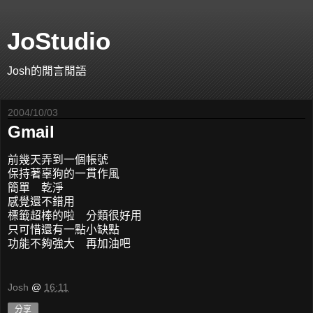
JoStudio
Josh的閒言閒語
2004/10/03
Gmail
前幾天弄到一個帳號
保持著辜狗的一貫作風
簡單 乾淨
感覺還不錯用
標籤超棒的啦 分類很好用
只可惜還有一點小缺點
功能不夠強大 再加油吧
Josh
@
16:11
分享