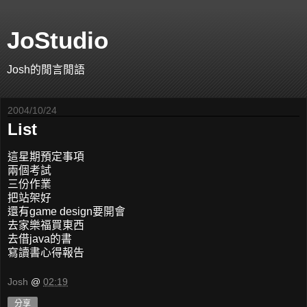
JoStudio
Josh的閒言閒語
2004/10/24
List
這星期預定事項
兩個考試
三份作業
把站架好
還有game design要開會
去家樂福買東西
去借java的書
寫讀書心得報告
Josh
@
02:19
分享