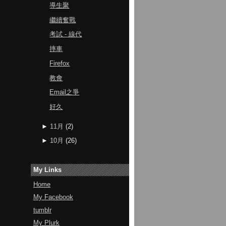
導生聚
繼續奮戰
考試 - 線代
摔車
Firefox
教會
Email之爭
好久
►
11月
(
2
)
►
10月
(
26
)
My Links
Home
My Facebook
tumblr
My Plurk