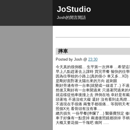
JoStudio
Josh的閒言閒語
摔車
Posted by Josh
@
23:30
今天真的很倒楣... 生平第一次摔車 ...希望
早上八點趕著去上課時 買完早餐 愉快的往
因為往學校的小路上(真的很小 車又多...XD)
是剛好面對著太陽出來的方向 超刺眼
剛好旁邊有停一台車(就變成一線道了..) 不
然後又剛好有一台車開過來 只過著閃過來的
就這樣從他車後撞上去 摔倒在地 幸好是有
頭著地 不過沒啥大礙 還好 沒有看到走馬燈..
不過現在手很痛 兩隻手都很痛... 等我明天
照個X光 看骨頭有沒有事....
總共損失 一份早餐(摔爛了...) 醫藥費預定 
車子好像有一點歪掉 兩邊後照鏡都掛掉 手柄
大概又要花個一千塊吧 痛阿 .....