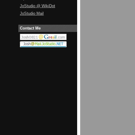
JoStudio @ WikiDot
JoStudio Mail
Contact Me