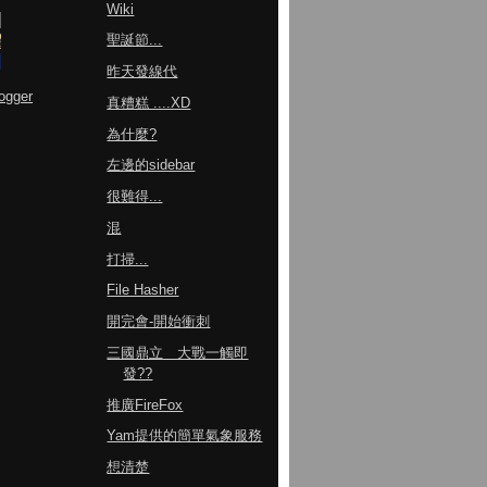
Wiki
聖誕節...
昨天發線代
ogger
真糟糕 ....XD
為什麼?
左邊的sidebar
很難得...
混
打掃...
File Hasher
開完會-開始衝刺
三國鼎立 大戰一觸即
發??
推廣FireFox
Yam提供的簡單氣象服務
想清楚