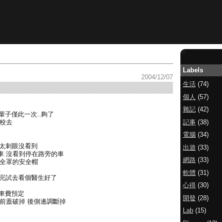
Labels
2004/12/07
生活
(74)
個人
(57)
雜記
(42)
這輩子僅此一次..夠了
記事
(38)
學校去
電腦
(34)
過太刺眼沒看到
出遊
(33)
車 沒看到停在路旁的車
網路
(33)
戴全罩的安全帽
.
軟體
(31)
考完試去看個醫生好了
心得
(30)
修車費預定
開發
(28)
前蓋破掉 後側邊調斷掉
Lab
(15)