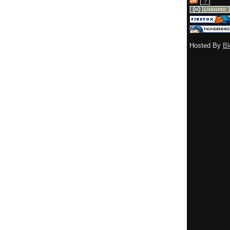
[
？
]
Hosted By
Bl