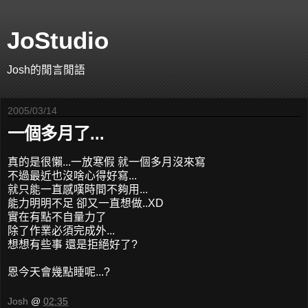
JoStudio
Josh的閒言閒語
2005/03/14
一個多月了...
真的是很懶...一放寒假 就一個多月沒來寫
不過最近也沒啥心得好寫...
就只能一直感嘆時間不夠用...
能力明明不足 卻又一直想做..XD
實在有點不自量力了
除了作業必須完成外...
想想有些事 還是拒絕好了?
恩今天會幾點睡呢...?
Josh
@
02:35