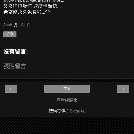
能夠不砍信的感覺實在很爽...
又沒啥垃圾信 速度也頗快...
希望能永久免費啦...^^
Josh
@
18:10
分享
沒有留言:
張貼留言
‹
›
首頁
查看網路版
技術提供：
Blogger
.