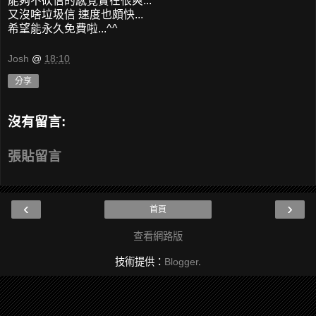
能夠不砍信的感覺實在很爽...
又沒啥垃圾信 速度也頗快...
希望能永久免費啦...^^
Josh
@
18:10
分享
沒有留言:
張貼留言
‹
›
首頁
查看網路版
技術提供：
Blogger
.