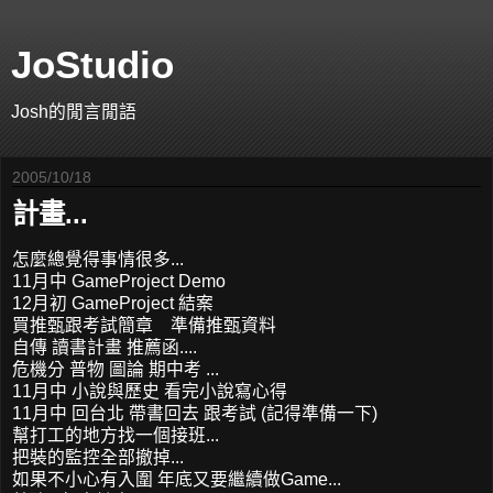
JoStudio
Josh的閒言閒語
2005/10/18
計畫...
怎麼總覺得事情很多...
11月中 GameProject Demo
12月初 GameProject 結案
買推甄跟考試簡章 準備推甄資料
自傳 讀書計畫 推薦函....
危機分 普物 圖論 期中考 ...
11月中 小說與歷史 看完小說寫心得
11月中 回台北 帶書回去 跟考試 (記得準備一下)
幫打工的地方找一個接班...
把裝的監控全部撤掉...
如果不小心有入圍 年底又要繼續做Game...