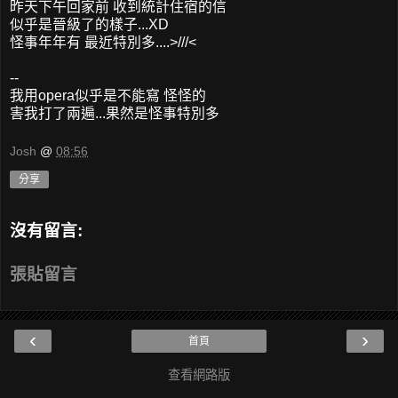
昨天下午回家前 收到統計住宿的信
似乎是晉級了的樣子...XD
怪事年年有 最近特別多....>///<
--
我用opera似乎是不能寫 怪怪的
害我打了兩遍...果然是怪事特別多
Josh
@
08:56
分享
沒有留言:
張貼留言
‹
›
首頁
查看網路版