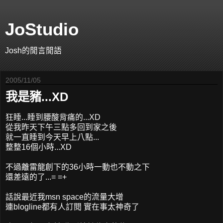
JoStudio
Josh的閒言閒語
2005/11/05
我是豬...XD
狂睡...睡到腰酸背痛的...XD
從我昨天下午三點多回到家之後
就一直睡到今天早上八點...
整整16個小時...XD
不過離雷龍創下的36小時一動也不動之下
還差遠的了...= =+
話說最近我msn space的流量大增
連blogline都有人訂閱 實在事太神奇了