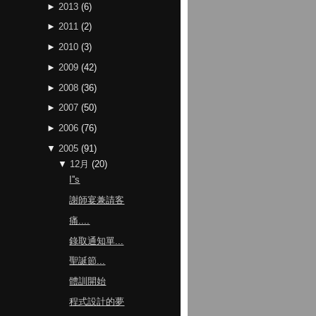
►
2013
(
6
)
►
2011
(
2
)
►
2010
(
3
)
►
2009
(
42
)
►
2008
(
36
)
►
2007
(
50
)
►
2006
(
76
)
▼
2005
(
91
)
▼
12月
(
20
)
I''s
謝師宴兼請客
痛....
錄取通知單...
聖誕節...
體訓開始
程式設計的夢