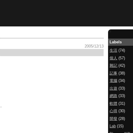
Labels
2005/12/13
生活
(74)
個人
(57)
雜記
(42)
記事
(38)
電腦
(34)
出遊
(33)
網路
(33)
軟體
(31)
.
心得
(30)
開發
(28)
Lab
(15)