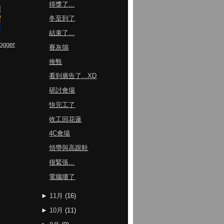
得獎了...
冬至到了
結束了...
ogger
賽灰鴿
推甄
看到廣告了...XD
研討會場
快完工了
收工回花蓮
4C會場
領帶與高跟鞋
很緊張...
電腦壞了
►
11月
(
16
)
►
10月
(
11
)