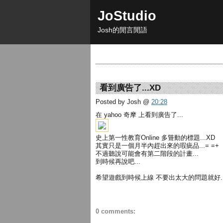
JoStudio
Josh的閒言閒語
看到廣告了...XD
Posted by Josh
@
20:28
在 yahoo 奇摩 上看到廣告了...
史上第一性教育Online 多聳動的標題...XD
其實只是一個月半內趕出來的瑕疵品...= =+
不過聽說可能會有第二階段的計畫...
到時候再說吧...
希望遊戲到時候上線 不要出太大的問題就好..
0 comments: