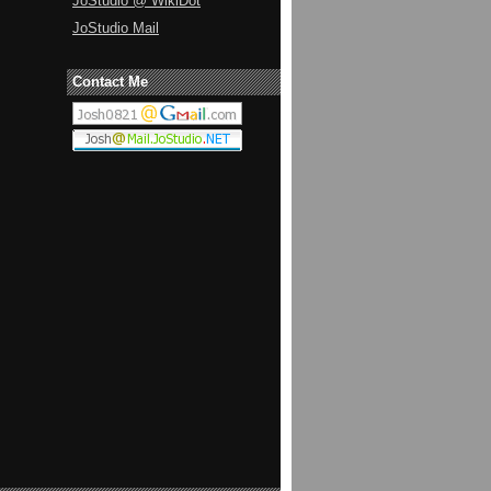
JoStudio @ WikiDot
JoStudio Mail
Contact Me