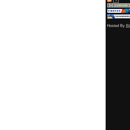
[
？
]
Hosted By
Bl