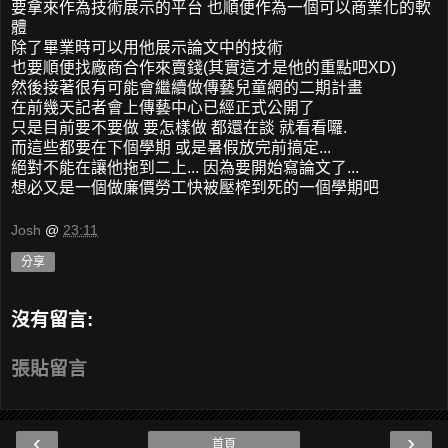
要拿來作為技術展示的平台 也順便作為一個可以商業化的軟
體
除了畢業時可以用他展示論文中的技術
也要順便找廠商合作來賣錢(其實這才是他的重點吧XD)
然後接著很有可能會繼續做傳藝兒童網的二期計畫
在前幾天記者會上傳藝中心已經正式公開了
只是目前要不要做 要怎樣做 都還在談 就看看囉.
而這些都要在下個學期 或是暑假放完前搞定...
絕對不能在讓他拖到二上... 因為要開始寫論文了...
想必又是一個做廉價勞工快被壓榨到死的一個學期吧
Josh
@
23:11
分享
沒有留言:
張貼留言
‹
›
首頁