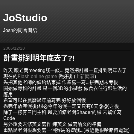
JoStudio
Josh的閒言閒語
2006/12/28
計畫排到明年底去了?!
昨天 跟老闆meeting談一談... 竟然把計畫一直排到明年去了
現在的
Flash online game
做好後 (
上新聞囉
)
先把其他老師的課給結束掉 作業寫一寫...拼完期末考後
開始做專科的計畫 是一個3D的小遊戲 做食衣住行跟生活的
應用
希望可以在農曆過年前寫完 好好放個假
過完年放完假後(想必今年的假一定又只有6天@@)之後
除了一樣有三門主科 還要加修老闆Shader的課 去幫忙寫
Code
另外還要去修英文寫作 練英文 做寫論文的準備
重點是老闆很想要寫一個賽馬的遊戲...(最近他很哈賭博電玩)