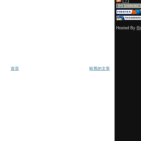
[
？
]
Hosted By
Bl
首頁
較舊的文章