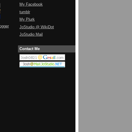
My Facebook
tumblr
My Plurk
ogger
JoStudio @ WikiDot
JoStudio Mail
Contact Me