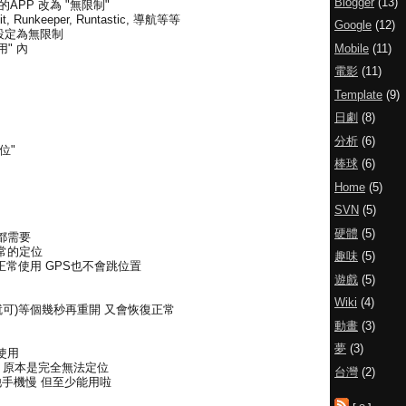
Blogger
(13)
的APP 改為 "無限制"
it, Runkeeper, Runtastic, 導航等等
Google
(12)
 設定為無限制
Mobile
(11)
用" 內
電影
(11)
Template
(9)
日劇
(8)
分析
(6)
定位"
棒球
(6)
Home
(5)
SVN
(5)
硬體
(5)
都需要
正常的定位
趣味
(5)
正常使用 GPS也不會跳位置
遊戲
(5)
Wiki
(4)
就可)等個幾秒再重開 又會恢復正常
動畫
(3)
夢
(3)
使用
 原本是完全無法定位
台灣
(2)
他手機慢 但至少能用啦