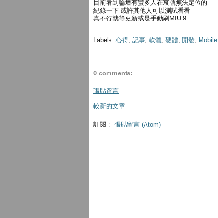
目前看到論壇有蠻多人在哀號無法定位的
紀錄一下 或許其他人可以測試看看
真不行就等更新或是手動刷MIUI9
Labels:
心得
,
記事
,
軟體
,
硬體
,
開發
,
Mobile
0 comments:
張貼留言
較新的文章
訂閱：
張貼留言 (Atom)