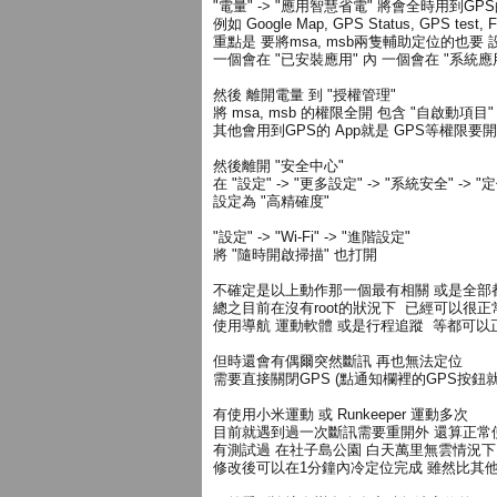
"電量" -> "應用智慧省電" 將會全時用到GPS
例如 Google Map, GPS Status, GPS test, F
重點是 要將msa, msb兩隻輔助定位的也要
一個會在 "已安裝應用" 內 一個會在 "系統應
然後 離開電量 到 "授權管理"
將 msa, msb 的權限全開 包含 "自啟動項目"
其他會用到GPS的 App就是 GPS等權限要開
然後離開 "安全中心"
在 "設定" -> "更多設定" -> "系統安全" -> "
設定為 "高精確度"
"設定" -> "Wi-Fi" -> "進階設定"
將 "隨時開啟掃描" 也打開
不確定是以上動作那一個最有相關 或是全部
總之目前在沒有root的狀況下 已經可以很
使用導航 運動軟體 或是行程追蹤 等都可以
但時還會有偶爾突然斷訊 再也無法定位
需要直接關閉GPS (點通知欄裡的GPS按鈕
有使用小米運動 或 Runkeeper 運動多次
目前就遇到過一次斷訊需要重開外 還算正常
有測試過 在社子島公園 白天萬里無雲情況下
修改後可以在1分鐘內冷定位完成 雖然比其