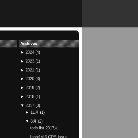
Archives
►
2024
(
4
)
►
2023
(
1
)
►
2021
(
1
)
►
2020
(
3
)
►
2019
(
2
)
►
2018
(
1
)
▼
2017
(
3
)
►
11月
(
1
)
▼
8月
(
2
)
todo list 2017末
[note]Mi6 GPS issue