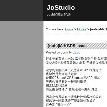
JoStudio
Josh的閒言閒語
You are here:
Home
>
Mobile
>
[note]Mi6 
[note]Mi6 GPS issue
Posted by Josh
@
01:58
好多年前買過小米2s 當初剛拿到手時 就有G
要root後手動修改參數才正常 幸好是後續版
沒想到新的小米6 又是遇到GPS很難定位
應該說是完全無法定位
使用GPS test/ GPS status等APP 測試
等再久都是看到一顆兩顆衛星
總之狀況很詭異
而且兩個禮拜了 竟然還沒有更新 真是...
因為小米系統有一些比較控管嚴格的設定
所以第一時間就猜可能是這些造成的
首先進 "安全中心"