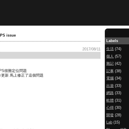
GPS issue
Labels
生活
(74)
2017/08/11
個人
(57)
雜記
(42)
PS很難定位問題
記事
(38)
本更新 馬上修正了這個問題
電腦
(34)
出遊
(33)
網路
(33)
軟體
(31)
心得
(30)
開發
(28)
Lab
(15)