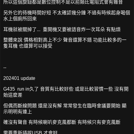
所以這個旋鈕都是數位控制不是以前類比電阻式會有雜音
另外它的待機時間好短 不太確認幾分鐘 不過有時候起身喝個
水上個廁所回來
耳機就被關掉了... 重開機又要被語音炸一次耳朵 有點煩
整體來說 價格相對高上不少 聲音還算不錯 功能比較多的一
隻耳機 也還算可以接受
--
202401 update
G435 run in久了 音質有比較好些 或是比較習慣一些 沒有開
始這麼差
但偶而斷線問題 還是沒有解 常常發生在臨時會議要開始 顯
示明明有連上
確沒有聲音 有時候喇叭麥克風都斷 有時候只有麥克風斷
需要重新插拔USB 才會好