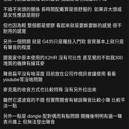
不過不夾頭的關係 長時間配戴算是很舒服的 如果非大頭或
是女性應該是剛好
但也因為輕 整個都是塑膠 看起來就是要斷要斷的感覺 很不
耐用的感覺
另外一個問題 就是 G435只是羅技入門款 音質基本上就只是
有聲音的程度
跟我家中原本使用的X2HR 沒有可比性 甚至覺的不如我300
塊買的雜牌有線耳麥
聲音扁平沒有啥深度 目前放在公司作視訊會議使用 看看
youtube等沒啥問題
麥克風的收音方式也比較特殊 沒有另外拉出來
雖然它濾波寫的不錯 但實際開會有被說聲音比較小聲 比較平
淡一點
另外一點是 dongle 配對偶而有點問題 開機後明明有逼一聲
表示連上 但無法發出聲音