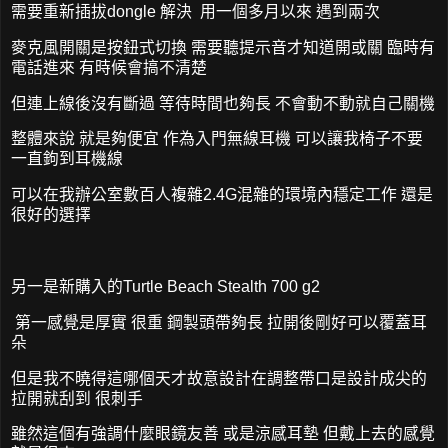
需要重新插拔dongle 解決 用一個多月以來 遇到兩次
麥克風開關是按鈕式切換 需要聽提示音才知道開或關 臨時有
電話進來 有時候會搞不清楚
但連上線後沒有斷過 等待時間也夠長 不會動不動就自己關機
整體來說 就是夠便宜 作為入門無線耳機 可以讓我椅子不要
一直鉤到耳機線
可以在我辦公室數百人複雜2.4G混雜的環境內穩定工作 還是
很好的選擇
另一是新購入的Turtle Beach Stealth 700 g2
第一感覺是厚實 很重 鋼製頭帶夠長 拉開後剛好可以覆蓋耳
朵
但是我不曉得這哪個天才故意設計在調整帶口是設計成尖的
拉開就刮到 很刺手
雖然這個有強調什麼眼鏡友善 或是涼感耳墊 但戴上去的感覺