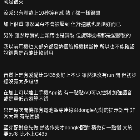
就是很夾
涼感只有剛戴上10秒鐘有感 熱了都一樣很悶
加上很重 雖然耳朵不會被壓到 但舒適感也是還好而已
另外 雖然厚實的上頭帶也是鋼製 但旋轉機構都是塑膠製的
我以前耳機也大部分都是這個旋轉機構斷掉 所以也不能確認
說鋼帶是否能比較耐用
音質上是有感覺比G435要好上不少 雖然還沒有run 開 但初步
聽沒有太多短版
在加上可以連上手機App後 有一點點AQ可以控制 加強語音
或是重低音還算不錯
只是每次開機都有電池藍芽連線跟dongle配對的提示語音 非
常大聲 有點困擾
藍芽配對會先做 然後作完才dongle配對 稍微有一點慢 大約
要5s多 比不上G435