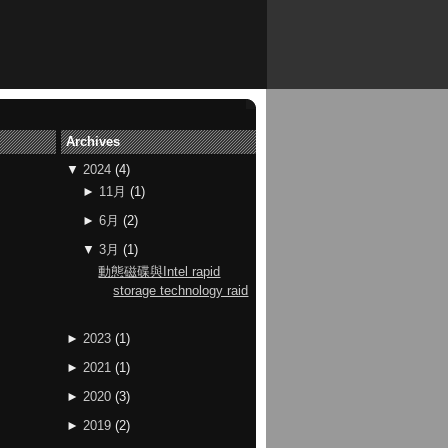
Archives
▼
2024
(
4
)
►
11月
(
1
)
►
6月
(
2
)
▼
3月
(
1
)
動態磁碟與Intel rapid
storage technology raid
►
2023
(
1
)
►
2021
(
1
)
►
2020
(
3
)
►
2019
(
2
)