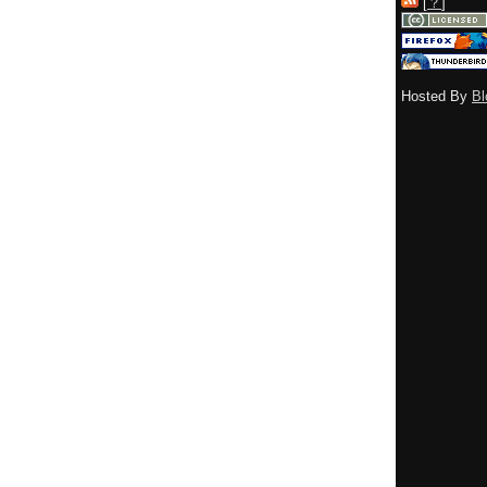
[
？
]
Hosted By
Bl