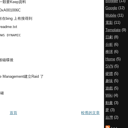
Blogger
(13)
有一顆要Keep資料
Google
(12)
A001006C
Mobile
(11)
在bing 上有搜尋到
電影
(11)
_readme.txt
Template
(9)
OWS DYNAMIC
日劇
(8)
分析
(6)
棒球
(6)
Home
(5)
般磁碟後
SVN
(5)
硬體
(5)
ge Management建立Raid 了
趣味
(5)
遊戲
(5)
正確
Wiki
(4)
動畫
(3)
夢
(3)
首頁
較舊的文章
台灣
(2)