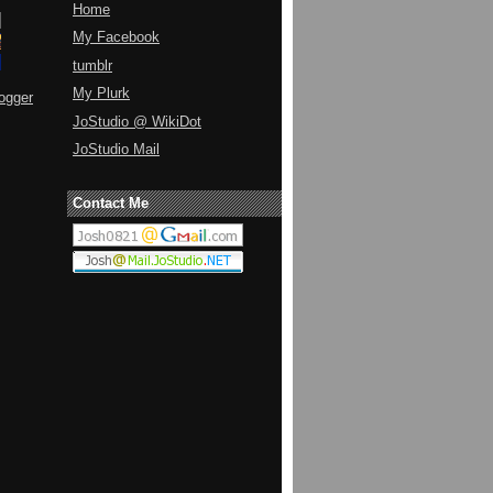
Home
My Facebook
tumblr
My Plurk
ogger
JoStudio @ WikiDot
JoStudio Mail
Contact Me