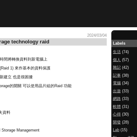
2024/03/04
ge technology raid
Labels
生活
(74)
點時間將轉換資料到新電腦上
個人
(57)
雜記
(42)
Raid 1) 來作基本的資料保護
記事
(38)
新建立 也是很困擾
電腦
(34)
d storage的開關 可以使用晶片組的Raid 功能
出遊
(33)
網路
(33)
軟體
(31)
失資料
心得
(30)
開發
(28)
Lab
(15)
 Storage Management