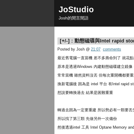
JoStudio
Josh的閒言閒語
[
+/-
] :
動態磁碟與Intel rapid stora
Posted by Josh
@
21:07
comments
最近舊電腦一直當機 差不多壽命到了 就花
原本是透過Windows 內建動態磁碟建立鏡像 (
常常當機 雖然資料沒丟 但每次重開機都要重
換新電腦後 因為是 intel 平台 有Intel rapi
想說要轉換過去 結果是困難重重
轉過去因為一定要重建 所以勢必有一顆要丟
所以找了第三顆 先做另外一次備份
然後透過intel 工具 Intel Optane Memory and