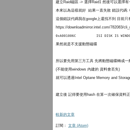
建立Raid磁區 -> 選擇Raid1 然後可以選擇
本來以為這樣就好 結果一直失敗 錯誤代碼: 0x
這個錯誤代碼我在google上還找不到 目前只有
https://downloadmirror.intel.com/782083/cli
0xA001006C          ISI DISK IS WIND
果然就是不支援動態磁碟
所以要先用第三方工具 先將動態磁碟轉成一
(不能使用windows 內建的 資料會丟失)
就可以透過Intel Optane Memory and Stora
建立後 記得要使用hash 在算一次確保資料
較新的文章
訂閱：
文章 (Atom)