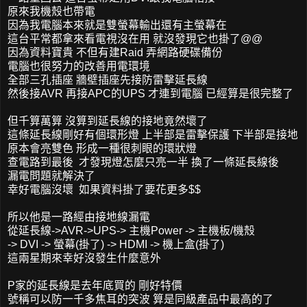
原來我機殼也帶電
因為我電腦本來就是雙螢幕輸出還有主螢幕在
這台平常都拿來看電視沒在用 就沒發現它也掛了@@
因為資料寶貴 不但有建Raid 弄網路硬碟備份
電腦也很努力的改善用電環境
全部三孔插座 牆壁插座先接防雷擊延長線
然後接AVR 再接APC的UPS 才連到電腦 已經算是很完整了
但千算萬算 沒算到延長線的接地竟然壞了
這條延長線剛好有個環形燈 上半部是雷擊保護 下半部是接地
原本會亮雙色 形成一種很刺眼的環狀燈
查電路到最後 才發現燈怎麼只亮一半 換了一條延長線後
漏電問題就解決了
幸好電腦沒壞 如果資料掛了要花更多$$
所以他是一路經由接地線漏電
從延長線->AVR->UPS-> 主機Power -> 主機板/機殼
-> DVI -> 螢幕(掛了) -> HDMI -> 機上盒(掛了)
這兩星期來幸好沒發生什麼意外
P家的延長線是去年底買的 剛好特價
號稱可以防一千多焦耳的突波 算是同級產品中最高的了