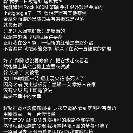
幹 我手一直被電到 痛死我也
我鍵盤是iRock K60M 茶軸 手托跟外殼是金屬的
上網google了一下 發現確實有其他案例
金屬外面鍍的黑漆如果有磨損或是脫落
就會漏電
只是別人漏電好像只是麻麻的
我漏電超強 迴到就痛得要命
正好我在公司買了一個新的紅軸是塑膠外殼
不會漏電 就把兩邊交換 解決了在家一直被電的問題
好了 剛剛想說要修他了 把它拔起來看看
然後換上其他台機上盒要來試試
幹 又來了 又被電
拔HDMI線起來時 還出現火花 嚇死人了
因為之前 我主機板有自燃過一次 幸好人在家
沒有火災 馬上斷電解決
算是不幸中的大幸
趕緊把電器設備都關機 要來查電路 看到底哪裡有問題
用驗電筆一台一台慢慢量
首先是DVI跟HDMI外部接地的線路全部帶電
然後就很悲劇的發現 我接電視機上盒的螢幕也壞了
一路量回去 這台螢幕是用DVI跟我電腦相接