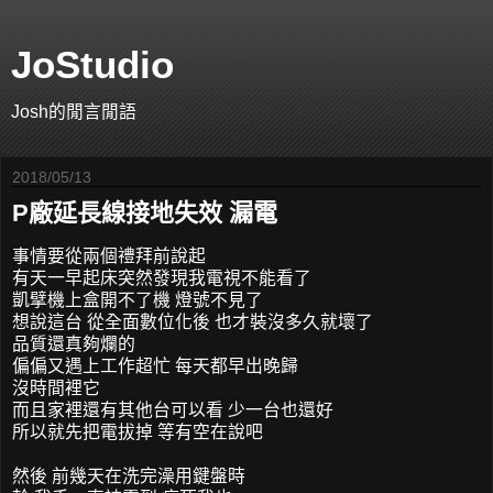
JoStudio
Josh的閒言閒語
2018/05/13
P廠延長線接地失效 漏電
事情要從兩個禮拜前說起
有天一早起床突然發現我電視不能看了
凱擘機上盒開不了機 燈號不見了
想說這台 從全面數位化後 也才裝沒多久就壞了
品質還真夠爛的
偏偏又遇上工作超忙 每天都早出晚歸
沒時間裡它
而且家裡還有其他台可以看 少一台也還好
所以就先把電拔掉 等有空在說吧
然後 前幾天在洗完澡用鍵盤時