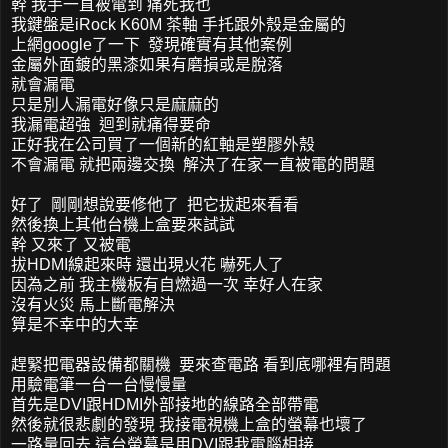
幹 我手一直被電到 痛死我也
我鍵盤是iRock K60M 茶軸 手托跟外殼是金屬的
上網google了一下 發現確實有其他案例
金屬外面鍍的黑漆如果有磨損或是脫落
就會漏電
只是別人漏電好像只是麻麻的
我漏電超強 迴到就痛得要命
正好我在公司買了一個新的紅軸是塑膠外殼
不會漏電 就把兩邊交換 解決了在家一直被電的問題
好了 剛剛想說要修他了 把它拔起來看看
然後換上其他台機上盒要來試試
幹 又來了 又被電
拔HDMI線起來時 還出現火花 嚇死人了
因為之前 我主機板有自燃過一次 幸好人在家
沒有火災 馬上斷電解決
算是不幸中的大幸
趕緊把電器設備都關機 要來查電路 看到底哪裡有問題
用驗電筆一台一台慢慢量
首先是DVI跟HDMI外部接地的線路全部帶電
然後就很悲劇的發現 我接電視機上盒的螢幕也壞了
一路量回去 這台螢幕是用DVI跟我電腦相接