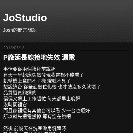
JoStudio
Josh的閒言閒語
2018/05/13
P廠延長線接地失效 漏電
事情要從兩個禮拜前說起
有天一早起床突然發現我電視不能看了
凱擘機上盒開不了機 燈號不見了
想說這台 從全面數位化後 也才裝沒多久就壞了
品質還真夠爛的
偏偏又遇上工作超忙 每天都早出晚歸
沒時間裡它
而且家裡還有其他台可以看 少一台也還好
所以就先把電拔掉 等有空在說吧
然後 前幾天在洗完澡用鍵盤時