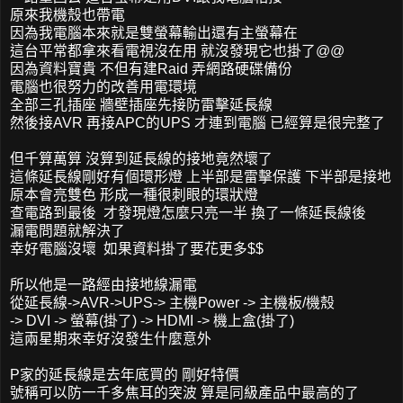
原來我機殼也帶電
因為我電腦本來就是雙螢幕輸出還有主螢幕在
這台平常都拿來看電視沒在用 就沒發現它也掛了@@
因為資料寶貴 不但有建Raid 弄網路硬碟備份
電腦也很努力的改善用電環境
全部三孔插座 牆壁插座先接防雷擊延長線
然後接AVR 再接APC的UPS 才連到電腦 已經算是很完整了
但千算萬算 沒算到延長線的接地竟然壞了
這條延長線剛好有個環形燈 上半部是雷擊保護 下半部是接地
原本會亮雙色 形成一種很刺眼的環狀燈
查電路到最後 才發現燈怎麼只亮一半 換了一條延長線後
漏電問題就解決了
幸好電腦沒壞 如果資料掛了要花更多$$
所以他是一路經由接地線漏電
從延長線->AVR->UPS-> 主機Power -> 主機板/機殼
-> DVI -> 螢幕(掛了) -> HDMI -> 機上盒(掛了)
這兩星期來幸好沒發生什麼意外
P家的延長線是去年底買的 剛好特價
號稱可以防一千多焦耳的突波 算是同級產品中最高的了