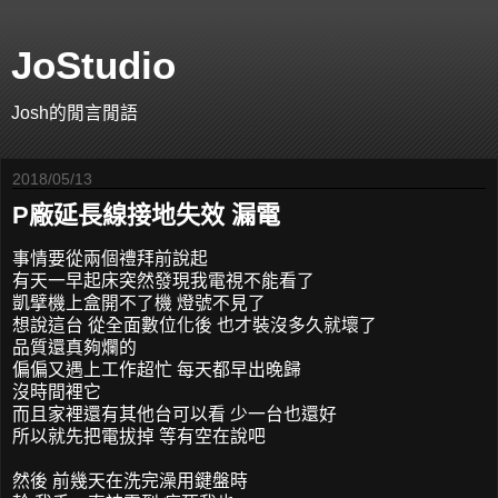
JoStudio
Josh的閒言閒語
2018/05/13
P廠延長線接地失效 漏電
事情要從兩個禮拜前說起
有天一早起床突然發現我電視不能看了
凱擘機上盒開不了機 燈號不見了
想說這台 從全面數位化後 也才裝沒多久就壞了
品質還真夠爛的
偏偏又遇上工作超忙 每天都早出晚歸
沒時間裡它
而且家裡還有其他台可以看 少一台也還好
所以就先把電拔掉 等有空在說吧
然後 前幾天在洗完澡用鍵盤時