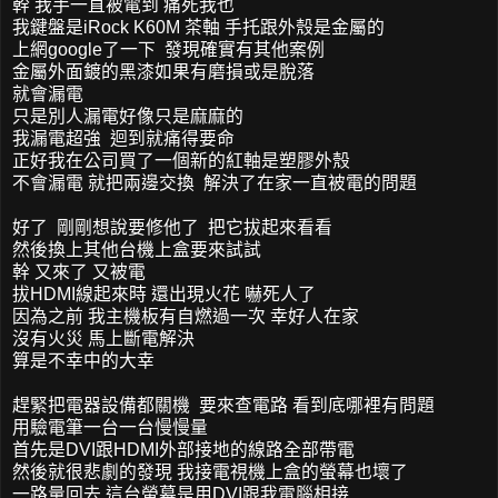
幹 我手一直被電到 痛死我也
我鍵盤是iRock K60M 茶軸 手托跟外殼是金屬的
上網google了一下 發現確實有其他案例
金屬外面鍍的黑漆如果有磨損或是脫落
就會漏電
只是別人漏電好像只是麻麻的
我漏電超強 迴到就痛得要命
正好我在公司買了一個新的紅軸是塑膠外殼
不會漏電 就把兩邊交換 解決了在家一直被電的問題
好了 剛剛想說要修他了 把它拔起來看看
然後換上其他台機上盒要來試試
幹 又來了 又被電
拔HDMI線起來時 還出現火花 嚇死人了
因為之前 我主機板有自燃過一次 幸好人在家
沒有火災 馬上斷電解決
算是不幸中的大幸
趕緊把電器設備都關機 要來查電路 看到底哪裡有問題
用驗電筆一台一台慢慢量
首先是DVI跟HDMI外部接地的線路全部帶電
然後就很悲劇的發現 我接電視機上盒的螢幕也壞了
一路量回去 這台螢幕是用DVI跟我電腦相接