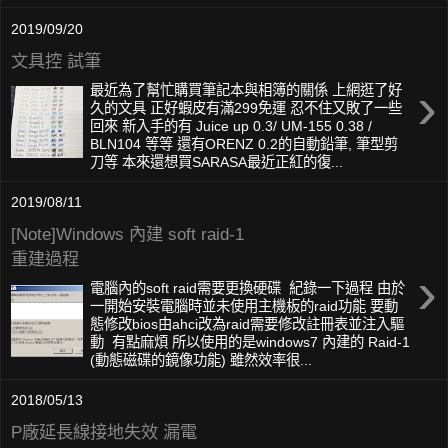
2019/09/20
文具控 試筆
›
最近為了幫忙購買筆記本與相簿的關係 上網逛了好
久的文具 正好蝦皮有滿299免運 忍不住又敗了一些
回來 新入手的有 Juice up 0.3/ UM-155 0.38 /
BLN104 等等 還有ORENZ 0.2的自動鉛筆, 筆型剪
刀等 本來還想買SARASA最近正紅的復...
2019/08/11
[Note]Windows 內建 soft raid-1
重建過程
›
電腦內的soft raid需要更換硬碟 紀錄一下過程 由於
一開始安裝電腦時並未使用主機板的raid功能 要動
態修改bios由ahci改為raid需要修改註冊表並注入驅
動 有點麻煩 所以使用的是windows7 內建的 Raid-1
(動態磁碟的鏡像功能) 雖然效率很...
2018/05/13
P廠延長線接地失效 漏電