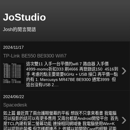
JoStudio
Josh的閒言閒語
2024/11/17
TP-Link BE550 BE9300 Wifi7
›
這次雙11 入手一台平價的wifi 7 路由器 入手價
4999-momo折扣333 刷4666 再登錄送150 4516到
手 考慮的點主要是要6GHz + USB 接口 再平價一點
的有 1. Mercusys MR47BE BE9300 通常3999 但
這台沒有USB 2....
2024/06/22
Spacedesk
›
如上篇 最近買了兩台護眼螢幕的平板 想說不只拿來看書 我電腦
可以投影的話可以有更多應用 又兩台都是Android開發平台 首先
是TCL內建有第二螢幕功能 連接相同網域後 我電腦使用Win+K
可以認到此裝備 但怎樣都連不上 依據以前開發Cast的經驗 可能