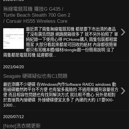
無線電競耳機 羅技G G435 /
Turtle Beach Stealth 700 Gen 2
/ Corsair HS55 Wireless Core
›
最近買了兩隻無線電競耳機 都是要下市出清的產品
了沒有廣告問題 網路開箱很多了 就不另外拍照了 單
純紀錄一下使用心得 PCHome購入 兩隻包裝都相當
簡潔 大部分看起來都是可回收的紙材 內容都很簡單
都只有耳機本體/線材/dongle跟一份簡易說明 沒了
兩隻都是電競耳機 延遲都很...
2021/04/20
Seagate 硬碟疑似也有C1問題
›
最近添購不少硬碟 在Windows內作Software RAID1 windows 動
態磁碟雖然跨平台不方便 也有蠻多風險的 不過用來擴充容量很方
便 而且相容性問題也有找到解決方式 就比較不擔心 另外是相對
於直接買內接硬碟 外接硬碟便宜太多了 內建的大約 1T要900-
1000...
2020/07/12
[Note]洗衣精更新