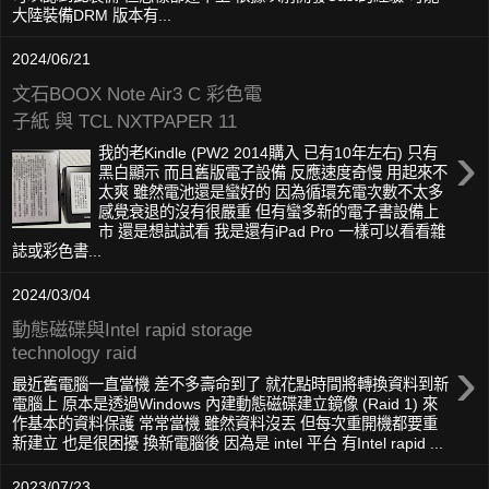
大陸裝備DRM 版本有...
2024/06/21
文石BOOX Note Air3 C 彩色電
子紙 與 TCL NXTPAPER 11
›
我的老Kindle (PW2 2014購入 已有10年左右) 只有
黑白顯示 而且舊版電子設備 反應速度奇慢 用起來不
太爽 雖然電池還是蠻好的 因為循環充電次數不太多
感覺衰退的沒有很嚴重 但有蠻多新的電子書設備上
市 還是想試試看 我是還有iPad Pro 一樣可以看看雜
誌或彩色書...
2024/03/04
動態磁碟與Intel rapid storage
technology raid
›
最近舊電腦一直當機 差不多壽命到了 就花點時間將轉換資料到新
電腦上 原本是透過Windows 內建動態磁碟建立鏡像 (Raid 1) 來
作基本的資料保護 常常當機 雖然資料沒丟 但每次重開機都要重
新建立 也是很困擾 換新電腦後 因為是 intel 平台 有Intel rapid ...
2023/07/23