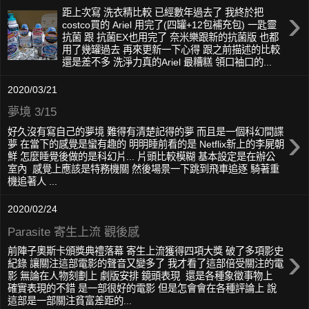
›
距上次寫 洗衣精比較 已經數年過去了 我終於把
costco買的 Ariel 用完了(四罐+12包補充包) 一匙靈
抗菌 跟 抗菌EX也用完了 奈米樂跟新的抗菌版 也都
用了幾罐過去 再來更新一下心得 跟之前描述的比較
還是差不多 洗淨力真的Ariel 最糟糕 領口袖口的...
2020/03/21
夢境 3/15
›
好久沒有寫自己的夢境 難得有清楚記得的夢 而且是一個科幻間諜
夢 在當下的感覺是蠻有趣的 明明睡前看的是 Netflix新上的李屍朝
鮮 怎麼睡覺後做的是科幻片... 片頭比較模糊 基本設定是在辦公
室內 感覺上應該是特務機關 然後場景一下跳到飛車追逐 騎著重
機追著人 ...
2020/02/24
Parasite 寄生上流 觀後感
›
前陣子奧斯卡頒獎典禮落幕 寄生上流獲得四項大獎 破了多項影史
紀錄 讓關注這部電影的聲音又變多了 我才看了這部倍受關注的電
影 無論在人物刻劃上 劇版安排 鏡頭表現 還是各種象徵事物上
確實表現的不錯 是一部很好的電影 但是怎會會在各種評論上 說
這部是一部關注貧富差距的...