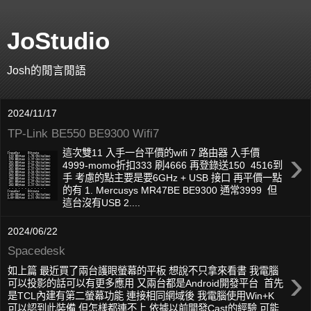
JoStudio
Josh的閒言閒語
2024/11/17
TP-Link BE550 BE9300 Wifi7
›
這次雙11 入手一台平價的wifi 7 路由器 入手價
4999-momo折扣333 刷4666 再登錄送150 4516到
手 考慮的點主要是要6GHz + USB 接口 再平價一點
的有 1. Mercusys MR47BE BE9300 通常3999 但
這台沒有USB 2....
2024/06/22
Spacedesk
›
如上篇 最近買了兩台護眼螢幕的平板 想說不只拿來看書 我電腦
可以投影的話可以有更多應用 又兩台都是Android開發平台 首先
是TCL內建有第二螢幕功能 連接相同網域後 我電腦使用Win+K
可以認到此裝備 但怎樣都連不上 依據以前開發Cast的經驗 可能