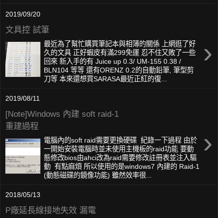
2019/09/20
文具控 試筆
›
最近為了幫忙購買筆記本與相簿的關係 上網逛了好
久的文具 正好蝦皮有滿299免運 忍不住又敗了一些
回來 新入手的有 Juice up 0.3/ UM-155 0.38 /
BLN104 等等 還有ORENZ 0.2的自動鉛筆, 筆型剪
刀等 本來還想買SARASA最近正紅的復...
2019/08/11
[Note]Windows 內建 soft raid-1
重建過程
›
電腦內的soft raid需要更換硬碟 紀錄一下過程 由於
一開始安裝電腦時並未使用主機板的raid功能 要動
態修改bios由ahci改為raid需要修改註冊表並注入驅
動 有點麻煩 所以使用的是windows7 內建的 Raid-1
(動態磁碟的鏡像功能) 雖然效率很...
2018/05/13
P廠延長線接地失效 漏電