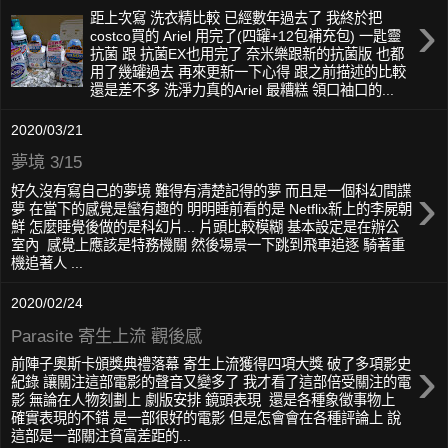
›
距上次寫 洗衣精比較 已經數年過去了 我終於把
costco買的 Ariel 用完了(四罐+12包補充包) 一匙靈
抗菌 跟 抗菌EX也用完了 奈米樂跟新的抗菌版 也都
用了幾罐過去 再來更新一下心得 跟之前描述的比較
還是差不多 洗淨力真的Ariel 最糟糕 領口袖口的...
2020/03/21
夢境 3/15
›
好久沒有寫自己的夢境 難得有清楚記得的夢 而且是一個科幻間諜
夢 在當下的感覺是蠻有趣的 明明睡前看的是 Netflix新上的李屍朝
鮮 怎麼睡覺後做的是科幻片... 片頭比較模糊 基本設定是在辦公
室內 感覺上應該是特務機關 然後場景一下跳到飛車追逐 騎著重
機追著人 ...
2020/02/24
Parasite 寄生上流 觀後感
›
前陣子奧斯卡頒獎典禮落幕 寄生上流獲得四項大獎 破了多項影史
紀錄 讓關注這部電影的聲音又變多了 我才看了這部倍受關注的電
影 無論在人物刻劃上 劇版安排 鏡頭表現 還是各種象徵事物上
確實表現的不錯 是一部很好的電影 但是怎會會在各種評論上 說
這部是一部關注貧富差距的...