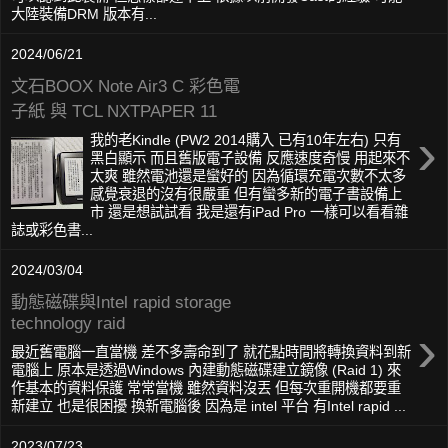
大陸裝備DRM 版本有...
2024/06/21
文石BOOX Note Air3 C 彩色電
子紙 與 TCL NXTPAPER 11
›
我的老Kindle (PW2 2014購入 已有10年左右) 只有
黑白顯示 而且舊版電子設備 反應速度奇慢 用起來不
太爽 雖然電池還是蠻好的 因為循環充電次數不太多
感覺衰退的沒有很嚴重 但有蠻多新的電子書設備上
市 還是想試試看 我是還有iPad Pro 一樣可以看看雜
誌或彩色書...
2024/03/04
動態磁碟與Intel rapid storage
technology raid
›
最近舊電腦一直當機 差不多壽命到了 就花點時間將轉換資料到新
電腦上 原本是透過Windows 內建動態磁碟建立鏡像 (Raid 1) 來
作基本的資料保護 常常當機 雖然資料沒丟 但每次重開機都要重
新建立 也是很困擾 換新電腦後 因為是 intel 平台 有Intel rapid ...
2023/07/23