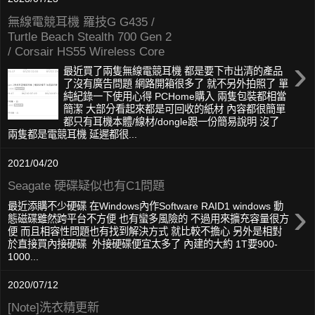
無線電競耳機 羅技G G435 /
Turtle Beach Stealth 700 Gen 2
/ Corsair HS55 Wireless Core
›
最近買了兩隻無線電競耳機 都是要下市出清的產品
了沒有廣告問題 網路開箱很多了 就不另外拍照了 單
純紀錄一下使用心得 PCHome購入 兩隻包裝都相當
簡潔 大部分看起來都是可回收的紙材 內容都很簡單
都只有耳機本體/線材/dongle跟一份簡易說明 沒了
兩隻都是電競耳機 延遲都很...
2021/04/20
Seagate 硬碟疑似也有C1問題
›
最近添購不少硬碟 在Windows內作Software RAID1 windows 動
態磁碟雖然跨平台不方便 也有蠻多風險的 不過用來擴充容量很方
便 而且相容性問題也有找到解決方式 就比較不擔心 另外是相對
於直接買內接硬碟 外接硬碟便宜太多了 內建的大約 1T要900-
1000...
2020/07/12
[Note]洗衣精更新