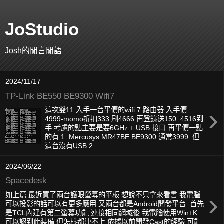
JoStudio
Josh的閒言閒語
2024/11/17
TP-Link BE550 BE9300 Wifi7
›
這次雙11 入手一台平價的wifi 7 路由器 入手價
4999-momo折扣333 刷4666 再登錄送150 4516到
手 考慮的點主要是要6GHz + USB 接口 再平價一點
的有 1. Mercusys MR47BE BE9300 通常3999 但
這台沒有USB 2....
2024/06/22
Spacedesk
›
如上篇 最近買了兩台護眼螢幕的平板 想說不只拿來看書 我電腦
可以投影的話可以有更多應用 又兩台都是Android開發平台 首先
是TCL內建有第二螢幕功能 連接相同網域後 我電腦使用Win+K
可以認到此裝備 但怎樣都連不上 依據以前開發Cast的經驗 可能