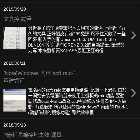
2019/09/20
文具控 試筆
›
最近為了幫忙購買筆記本與相簿的關係 上網逛了好
久的文具 正好蝦皮有滿299免運 忍不住又敗了一些
回來 新入手的有 Juice up 0.3/ UM-155 0.38 /
BLN104 等等 還有ORENZ 0.2的自動鉛筆, 筆型剪
刀等 本來還想買SARASA最近正紅的復...
2019/08/11
[Note]Windows 內建 soft raid-1
重建過程
›
電腦內的soft raid需要更換硬碟 紀錄一下過程 由於
一開始安裝電腦時並未使用主機板的raid功能 要動
態修改bios由ahci改為raid需要修改註冊表並注入驅
動 有點麻煩 所以使用的是windows7 內建的 Raid-1
(動態磁碟的鏡像功能) 雖然效率很...
2018/05/13
P廠延長線接地失效 漏電