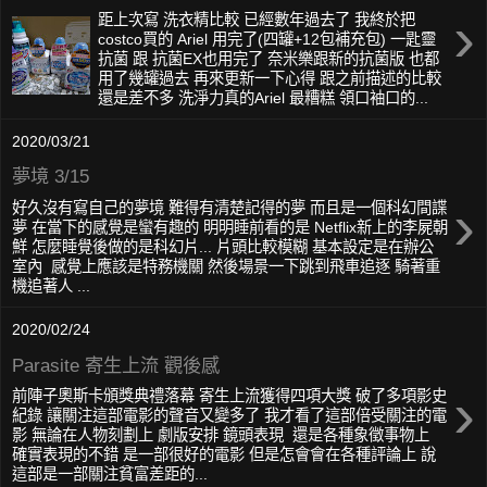
›
距上次寫 洗衣精比較 已經數年過去了 我終於把
costco買的 Ariel 用完了(四罐+12包補充包) 一匙靈
抗菌 跟 抗菌EX也用完了 奈米樂跟新的抗菌版 也都
用了幾罐過去 再來更新一下心得 跟之前描述的比較
還是差不多 洗淨力真的Ariel 最糟糕 領口袖口的...
2020/03/21
夢境 3/15
›
好久沒有寫自己的夢境 難得有清楚記得的夢 而且是一個科幻間諜
夢 在當下的感覺是蠻有趣的 明明睡前看的是 Netflix新上的李屍朝
鮮 怎麼睡覺後做的是科幻片... 片頭比較模糊 基本設定是在辦公
室內 感覺上應該是特務機關 然後場景一下跳到飛車追逐 騎著重
機追著人 ...
2020/02/24
Parasite 寄生上流 觀後感
›
前陣子奧斯卡頒獎典禮落幕 寄生上流獲得四項大獎 破了多項影史
紀錄 讓關注這部電影的聲音又變多了 我才看了這部倍受關注的電
影 無論在人物刻劃上 劇版安排 鏡頭表現 還是各種象徵事物上
確實表現的不錯 是一部很好的電影 但是怎會會在各種評論上 說
這部是一部關注貧富差距的...