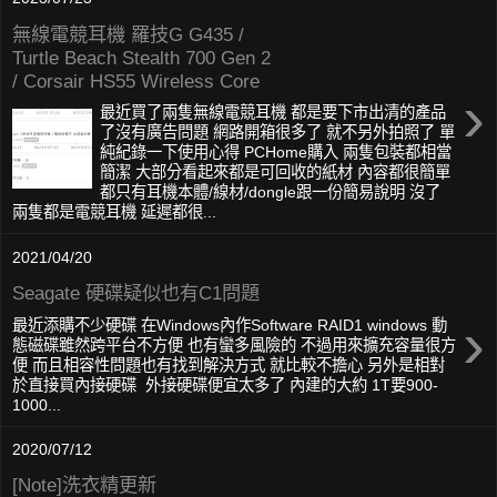
無線電競耳機 羅技G G435 /
Turtle Beach Stealth 700 Gen 2
/ Corsair HS55 Wireless Core
›
最近買了兩隻無線電競耳機 都是要下市出清的產品
了沒有廣告問題 網路開箱很多了 就不另外拍照了 單
純紀錄一下使用心得 PCHome購入 兩隻包裝都相當
簡潔 大部分看起來都是可回收的紙材 內容都很簡單
都只有耳機本體/線材/dongle跟一份簡易說明 沒了
兩隻都是電競耳機 延遲都很...
2021/04/20
Seagate 硬碟疑似也有C1問題
›
最近添購不少硬碟 在Windows內作Software RAID1 windows 動
態磁碟雖然跨平台不方便 也有蠻多風險的 不過用來擴充容量很方
便 而且相容性問題也有找到解決方式 就比較不擔心 另外是相對
於直接買內接硬碟 外接硬碟便宜太多了 內建的大約 1T要900-
1000...
2020/07/12
[Note]洗衣精更新