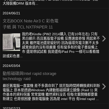
大陸裝備DRM 版本有...
2024/06/21
文石BOOX Note Air3 C 彩色電
子紙 與 TCL NXTPAPER 11
›
我的老Kindle (PW2 2014購入 已有10年左右) 只有
黑白顯示 而且舊版電子設備 反應速度奇慢 用起來不
太爽 雖然電池還是蠻好的 因為循環充電次數不太多
感覺衰退的沒有很嚴重 但有蠻多新的電子書設備上
市 還是想試試看 我是還有iPad Pro 一樣可以看看雜
誌或彩色書...
2024/03/04
動態磁碟與Intel rapid storage
technology raid
›
最近舊電腦一直當機 差不多壽命到了 就花點時間將轉換資料到新
電腦上 原本是透過Windows 內建動態磁碟建立鏡像 (Raid 1) 來
作基本的資料保護 常常當機 雖然資料沒丟 但每次重開機都要重
新建立 也是很困擾 換新電腦後 因為是 intel 平台 有Intel rapid ...
2023/07/23