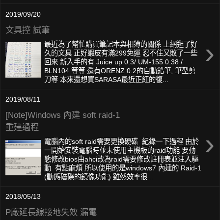
2019/09/20
文具控 試筆
›
最近為了幫忙購買筆記本與相簿的關係 上網逛了好
久的文具 正好蝦皮有滿299免運 忍不住又敗了一些
回來 新入手的有 Juice up 0.3/ UM-155 0.38 /
BLN104 等等 還有ORENZ 0.2的自動鉛筆, 筆型剪
刀等 本來還想買SARASA最近正紅的復...
2019/08/11
[Note]Windows 內建 soft raid-1
重建過程
›
電腦內的soft raid需要更換硬碟 紀錄一下過程 由於
一開始安裝電腦時並未使用主機板的raid功能 要動
態修改bios由ahci改為raid需要修改註冊表並注入驅
動 有點麻煩 所以使用的是windows7 內建的 Raid-1
(動態磁碟的鏡像功能) 雖然效率很...
2018/05/13
P廠延長線接地失效 漏電