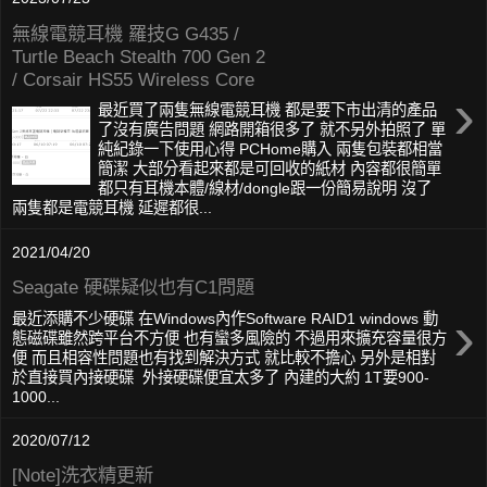
無線電競耳機 羅技G G435 /
Turtle Beach Stealth 700 Gen 2
/ Corsair HS55 Wireless Core
›
最近買了兩隻無線電競耳機 都是要下市出清的產品
了沒有廣告問題 網路開箱很多了 就不另外拍照了 單
純紀錄一下使用心得 PCHome購入 兩隻包裝都相當
簡潔 大部分看起來都是可回收的紙材 內容都很簡單
都只有耳機本體/線材/dongle跟一份簡易說明 沒了
兩隻都是電競耳機 延遲都很...
2021/04/20
Seagate 硬碟疑似也有C1問題
›
最近添購不少硬碟 在Windows內作Software RAID1 windows 動
態磁碟雖然跨平台不方便 也有蠻多風險的 不過用來擴充容量很方
便 而且相容性問題也有找到解決方式 就比較不擔心 另外是相對
於直接買內接硬碟 外接硬碟便宜太多了 內建的大約 1T要900-
1000...
2020/07/12
[Note]洗衣精更新