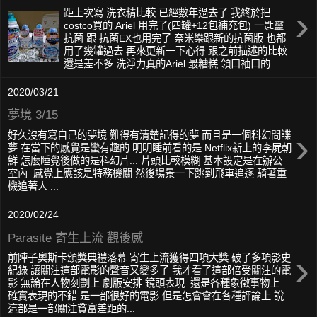
›
距上次寫 洗衣精比較 已經數年過去了 我終於把
costco買的 Ariel 用完了(四罐+12包補充包) 一匙靈
抗菌 跟 抗菌EX也用完了 奈米樂跟新的抗菌版 也都
用了幾罐過去 再來更新一下心得 跟之前描述的比較
還是差不多 洗淨力真的Ariel 最糟糕 領口袖口的...
2020/03/21
夢境 3/15
›
好久沒有寫自己的夢境 難得有清楚記得的夢 而且是一個科幻間諜
夢 在當下的感覺是蠻有趣的 明明睡前看的是 Netflix新上的李屍朝
鮮 怎麼睡覺後做的是科幻片... 片頭比較模糊 基本設定是在辦公
室內 感覺上應該是特務機關 然後場景一下跳到飛車追逐 騎著重
機追著人 ...
2020/02/24
Parasite 寄生上流 觀後感
›
前陣子奧斯卡頒獎典禮落幕 寄生上流獲得四項大獎 破了多項影史
紀錄 讓關注這部電影的聲音又變多了 我才看了這部倍受關注的電
影 無論在人物刻劃上 劇版安排 鏡頭表現 還是各種象徵事物上
確實表現的不錯 是一部很好的電影 但是怎會會在各種評論上 說
這部是一部關注貧富差距的...