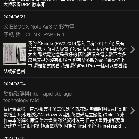
大陸裝備DRM 版本有...
2024/06/21
文石BOOX Note Air3 C 彩色電
子紙 與 TCL NXTPAPER 11
›
我的老Kindle (PW2 2014購入 已有10年左右) 只有
黑白顯示 而且舊版電子設備 反應速度奇慢 用起來不
太爽 雖然電池還是蠻好的 因為循環充電次數不太多
感覺衰退的沒有很嚴重 但有蠻多新的電子書設備上
市 還是想試試看 我是還有iPad Pro 一樣可以看看雜
誌或彩色書...
2024/03/04
動態磁碟與Intel rapid storage
technology raid
›
最近舊電腦一直當機 差不多壽命到了 就花點時間將轉換資料到新
電腦上 原本是透過Windows 內建動態磁碟建立鏡像 (Raid 1) 來
作基本的資料保護 常常當機 雖然資料沒丟 但每次重開機都要重
新建立 也是很困擾 換新電腦後 因為是 intel 平台 有Intel rapid ...
2023/07/23