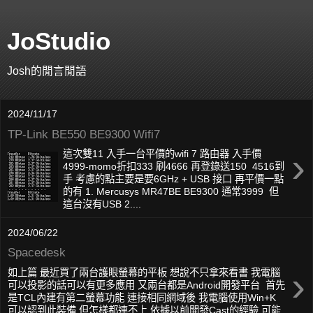
JoStudio
Josh的閒言閒語
2024/11/17
TP-Link BE550 BE9300 Wifi7
›
這次雙11 入手一台平價的wifi 7 路由器 入手價
4999-momo折扣333 刷4666 再登錄送150 4516到
手 考慮的點主要是要6GHz + USB 接口 再平價一點
的有 1. Mercusys MR47BE BE9300 通常3999 但
這台沒有USB 2....
2024/06/22
Spacedesk
›
如上篇 最近買了兩台護眼螢幕的平板 想說不只拿來看書 我電腦
可以投影的話可以有更多應用 又兩台都是Android開發平台 首先
是TCL內建有第二螢幕功能 連接相同網域後 我電腦使用Win+K
可以認到此裝備 但怎樣都連不上 依據以前開發Cast的經驗 可能