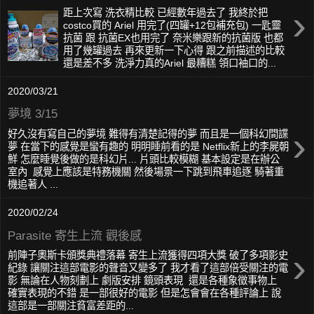
›
距上次寫 洗衣精比較 已經數年過去了 我終於把
costco買的 Ariel 用完了(四罐+12包補充包) 一匙靈
抗菌 跟 抗菌EX也用完了 奈米樂跟新的抗菌版 也都
用了幾罐過去 再來更新一下心得 跟之前描述的比較
還是差不多 洗淨力真的Ariel 最糟糕 領口袖口的...
2020/03/21
夢境 3/15
›
好久沒有寫自己的夢境 難得有清楚記得的夢 而且是一個科幻間諜
夢 在當下的感覺是蠻有趣的 明明睡前看的是 Netflix新上的李屍朝
鮮 怎麼睡覺後做的是科幻片... 片頭比較模糊 基本設定是在辦公
室內 感覺上應該是特務機關 然後場景一下跳到飛車追逐 騎著重
機追著人 ...
2020/02/24
Parasite 寄生上流 觀後感
›
前陣子奧斯卡頒獎典禮落幕 寄生上流獲得四項大獎 破了多項影史
紀錄 讓關注這部電影的聲音又變多了 我才看了這部倍受關注的電
影 無論在人物刻劃上 劇版安排 鏡頭表現 還是各種象徵事物上
確實表現的不錯 是一部很好的電影 但是怎會會在各種評論上 說
這部是一部關注貧富差距的...