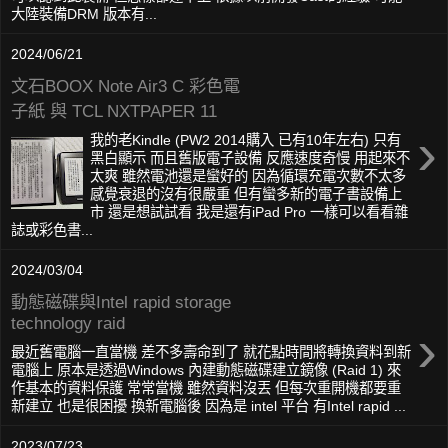
大陸裝備DRM 版本有...
2024/06/21
文石BOOX Note Air3 C 彩色電
子紙 與 TCL NXTPAPER 11
›
我的老Kindle (PW2 2014購入 已有10年左右) 只有
黑白顯示 而且舊版電子設備 反應速度奇慢 用起來不
太爽 雖然電池還是蠻好的 因為循環充電次數不太多
感覺衰退的沒有很嚴重 但有蠻多新的電子書設備上
市 還是想試試看 我是還有iPad Pro 一樣可以看看雜
誌或彩色書...
2024/03/04
動態磁碟與Intel rapid storage
technology raid
›
最近舊電腦一直當機 差不多壽命到了 就花點時間將轉換資料到新
電腦上 原本是透過Windows 內建動態磁碟建立鏡像 (Raid 1) 來
作基本的資料保護 常常當機 雖然資料沒丟 但每次重開機都要重
新建立 也是很困擾 換新電腦後 因為是 intel 平台 有Intel rapid ...
2023/07/23