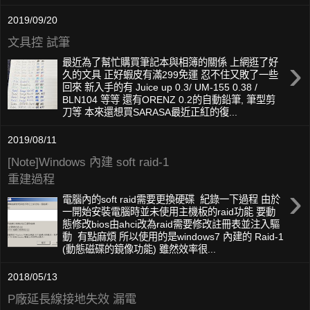
2019/09/20
文具控 試筆
›
最近為了幫忙購買筆記本與相簿的關係 上網逛了好
久的文具 正好蝦皮有滿299免運 忍不住又敗了一些
回來 新入手的有 Juice up 0.3/ UM-155 0.38 /
BLN104 等等 還有ORENZ 0.2的自動鉛筆, 筆型剪
刀等 本來還想買SARASA最近正紅的復...
2019/08/11
[Note]Windows 內建 soft raid-1
重建過程
›
電腦內的soft raid需要更換硬碟 紀錄一下過程 由於
一開始安裝電腦時並未使用主機板的raid功能 要動
態修改bios由ahci改為raid需要修改註冊表並注入驅
動 有點麻煩 所以使用的是windows7 內建的 Raid-1
(動態磁碟的鏡像功能) 雖然效率很...
2018/05/13
P廠延長線接地失效 漏電