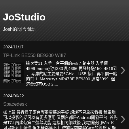
JoStudio
Josh的閒言閒語
2024/11/17
TP-Link BE550 BE9300 Wifi7
›
這次雙11 入手一台平價的wifi 7 路由器 入手價
4999-momo折扣333 刷4666 再登錄送150 4516到
手 考慮的點主要是要6GHz + USB 接口 再平價一點
的有 1. Mercusys MR47BE BE9300 通常3999 但
這台沒有USB 2....
2024/06/22
Spacedesk
›
如上篇 最近買了兩台護眼螢幕的平板 想說不只拿來看書 我電腦
可以投影的話可以有更多應用 又兩台都是Android開發平台 首先
是TCL內建有第二螢幕功能 連接相同網域後 我電腦使用Win+K
可以認到此裝備 但怎樣都連不上 依據以前開發Cast的經驗 可能