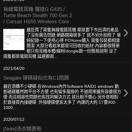
無線電競耳機 羅技G G435 /
Turtle Beach Stealth 700 Gen 2
/ Corsair HS55 Wireless Core
›
最近買了兩隻無線電競耳機 都是要下市出清的產品
了沒有廣告問題 網路開箱很多了 就不另外拍照了 單
純紀錄一下使用心得 PCHome購入 兩隻包裝都相當
簡潔 大部分看起來都是可回收的紙材 內容都很簡單
都只有耳機本體/線材/dongle跟一份簡易說明 沒了
兩隻都是電競耳機 延遲都很...
2021/04/20
Seagate 硬碟疑似也有C1問題
›
最近添購不少硬碟 在Windows內作Software RAID1 windows 動
態磁碟雖然跨平台不方便 也有蠻多風險的 不過用來擴充容量很方
便 而且相容性問題也有找到解決方式 就比較不擔心 另外是相對
於直接買內接硬碟 外接硬碟便宜太多了 內建的大約 1T要900-
1000...
2020/07/12
[Note]洗衣精更新