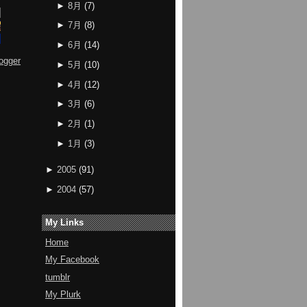
►
8月
(
7
)
►
7月
(
8
)
►
6月
(
14
)
ogger
►
5月
(
10
)
►
4月
(
12
)
►
3月
(
6
)
►
2月
(
1
)
►
1月
(
3
)
►
2005
(
91
)
►
2004
(
57
)
My Links
Home
My Facebook
tumblr
My Plurk