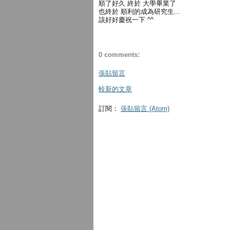
順了好久 終於 大學畢業了
也終於 順利的成為研究生...
該好好慶祝一下 ^^
0 comments:
張貼留言
較新的文章
訂閱：
張貼留言 (Atom)