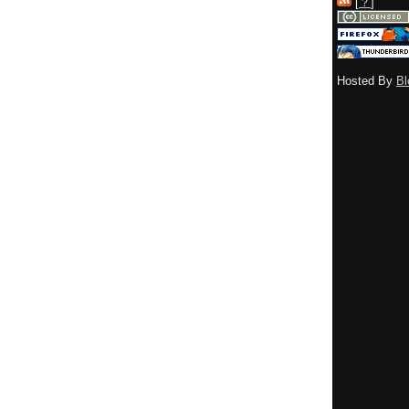
[
？
]
Hosted By
Bl