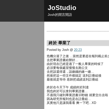
JoStudio
Josh的閒言閒語
終於 畢業了
Posted by Josh
@
20:23
危機分過了之後 ...當然是要趕在報到截止前
去把畢業證書給辦好...
由於現在已經是過了一般人畢業的時候了
必須要每個處室慢慢去跑公文
去把該還得還，該繳錢的繳一繳...
然後把這一些文件都搞定 送到註冊組後
最後就是等待 老師把成績送到註冊組
終於在今天下午 成績終於到達
我也終於可以拿到畢業證書...
不過我只碰到畢業證書10秒鐘 就要交出去啦
因為研究所報到也是在註冊組...
其實他只是讓我看看 爽一下吧...XD