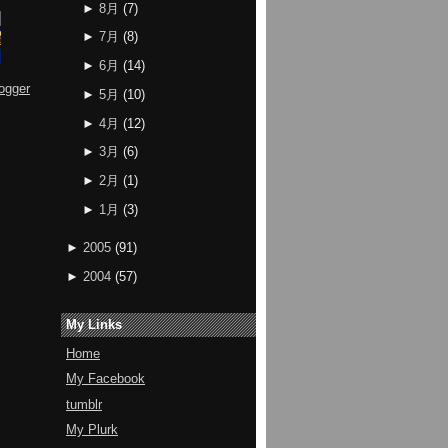
►
8月
(
7
)
►
7月
(
8
)
►
6月
(
14
)
ogger
►
5月
(
10
)
►
4月
(
12
)
►
3月
(
6
)
►
2月
(
1
)
►
1月
(
3
)
►
2005
(
91
)
►
2004
(
57
)
My Links
Home
My Facebook
tumblr
My Plurk