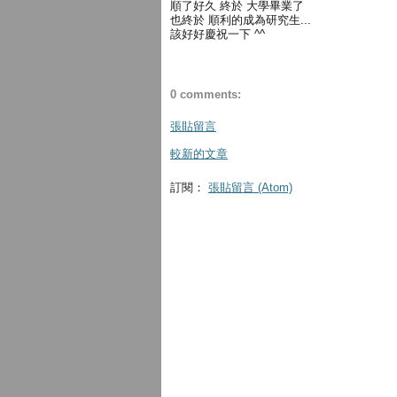
順了好久 終於 大學畢業了
也終於 順利的成為研究生...
該好好慶祝一下 ^^
0 comments:
張貼留言
較新的文章
訂閱：
張貼留言 (Atom)