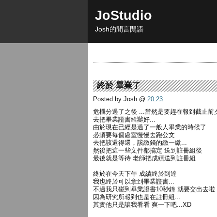
JoStudio
Josh的閒言閒語
終於 畢業了
Posted by Josh
@
20:23
危機分過了之後 ...當然是要趕在報到截止前
去把畢業證書給辦好...
由於現在已經是過了一般人畢業的時候了
必須要每個處室慢慢去跑公文
去把該還得還，該繳錢的繳一繳...
然後把這一些文件都搞定 送到註冊組後
最後就是等待 老師把成績送到註冊組
終於在今天下午 成績終於到達
我也終於可以拿到畢業證書...
不過我只碰到畢業證書10秒鐘 就要交出去啦
因為研究所報到也是在註冊組...
其實他只是讓我看看 爽一下吧...XD