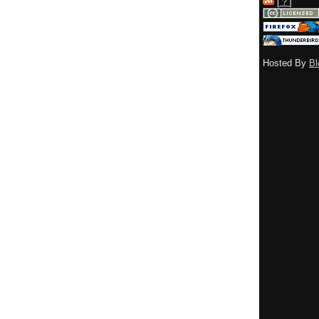
[
？
]
Hosted By
Bl