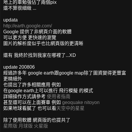
地上的車勉強佔了兩個pix
還不算很細緻 ...
updata
http://earth.google.com/
Google 提供了非網頁介面的軟體
可以更方便 更快速的瀏覽
圖片的解析度似乎也比網頁版的更清晰
還有 我終於找到我家在哪裡了...XD
update 200806
經過許多年 google earth跟google map除了圖資變得更豐富
更精細外
也提出了許多相關應用 例如
在google earth上可以進行 飛行模擬 的模式
詳細操作方式請參考
使用者指南
甚至還可以在上面賽車 例如
geoquake
nitoyon
如果地球看膩了 也可以看
天空中的星星
除了使用軟體 網頁版的也提共了
星際版
月球版
火星版