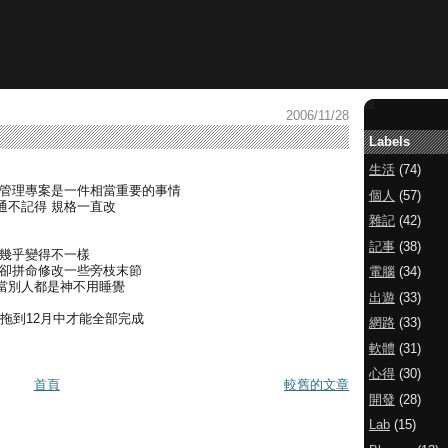
2006/11/28
Labels
生活
(74)
的管理專案是一件相當重要的事情
個人
(57)
通不記得 規格一直改
雜記
(42)
記事
(38)
又幾乎變得不一樣
 卻拼命修改一些旁枝末節
電腦
(34)
 當別人都是神不用睡覺
出遊
(33)
要拖到12月中才能全部完成
網路
(33)
軟體
(31)
心得
(30)
首頁
較舊的文章
開發
(28)
Lab
(15)