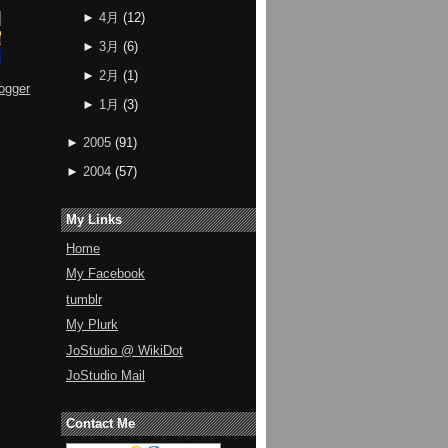
►
4月
(
12
)
►
3月
(
6
)
►
2月
(
1
)
ogger
►
1月
(
3
)
►
2005
(
91
)
►
2004
(
57
)
My Links
Home
My Facebook
tumblr
My Plurk
JoStudio @ WikiDot
JoStudio Mail
Contact Me