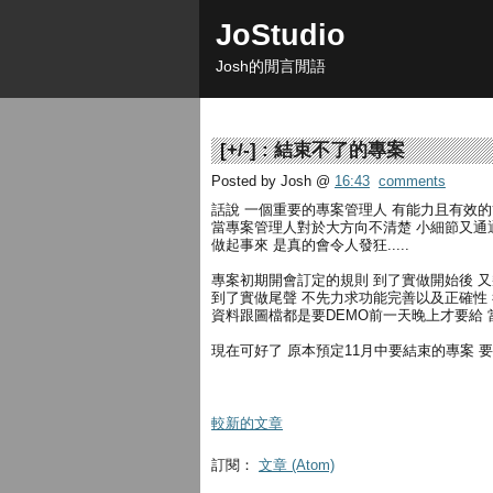
JoStudio
Josh的閒言閒語
[
+/-
] :
結束不了的專案
Posted by Josh
@
16:43
comments
話說 一個重要的專案管理人 有能力且有效
當專案管理人對於大方向不清楚 小細節又通
做起事來 是真的會令人發狂.....
專案初期開會訂定的規則 到了實做開始後 
到了實做尾聲 不先力求功能完善以及正確性
資料跟圖檔都是要DEMO前一天晚上才要給
現在可好了 原本預定11月中要結束的專案 
較新的文章
訂閱：
文章 (Atom)