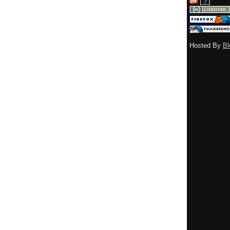
[
？
]
Hosted By
Bl