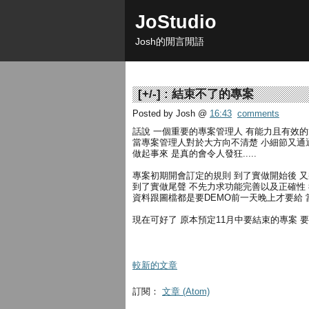
JoStudio
Josh的閒言閒語
[
+/-
] :
結束不了的專案
Posted by Josh
@
16:43
comments
話說 一個重要的專案管理人 有能力且有效
當專案管理人對於大方向不清楚 小細節又通
做起事來 是真的會令人發狂.....
專案初期開會訂定的規則 到了實做開始後 
到了實做尾聲 不先力求功能完善以及正確性
資料跟圖檔都是要DEMO前一天晚上才要給
現在可好了 原本預定11月中要結束的專案 
較新的文章
訂閱：
文章 (Atom)