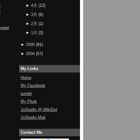
►
4月
(
12
)
►
3月
(
6
)
►
2月
(
1
)
ogger
►
1月
(
3
)
►
2005
(
91
)
►
2004
(
57
)
My Links
Home
My Facebook
tumblr
My Plurk
JoStudio @ WikiDot
JoStudio Mail
Contact Me