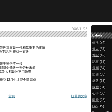
2006/11/28
Labels
生活
(74)
的管理專案是一件相當重要的事情
個人
(57)
通不記得 規格一直改
雜記
(42)
記事
(38)
又幾乎變得不一樣
 卻拼命修改一些旁枝末節
電腦
(34)
 當別人都是神不用睡覺
出遊
(33)
要拖到12月中才能全部完成
網路
(33)
軟體
(31)
心得
(30)
首頁
較舊的文章
開發
(28)
Lab
(15)