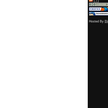
[
？
]
Hosted By
Bl