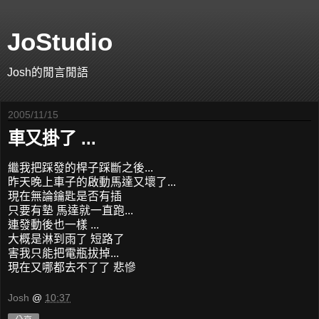
JoStudio
Josh的閒言閒語
2005/11/15
車又掛了 ...
繼我把踩發的桿子踩斷之後...
昨天晚上車子的啟動馬達又壞了...
現在無論鑰匙是否有插
只要有墊 馬達就一直跑...
連發動後也一樣 ...
大概是淋到雨了 短路了
害我只能把電瓶拔掉...
現在又哪都去不了了 悲慘
Josh
@
10:37