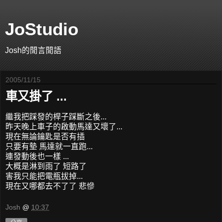
JoStudio
Josh的閒言閒語
2005/11/15
車又掛了 ...
繼我把踩發的桿子踩斷之後...
昨天晚上車子的啟動馬達又壞了...
現在無論鑰匙是否有插
只要有墊 馬達就一直跑...
連發動後也一樣 ...
大概是淋到雨了 短路了
害我只能把電瓶拔掉...
現在又哪都去不了了 悲慘
Josh
@
10:37