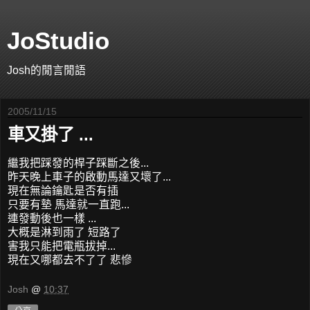
JoStudio
Josh的閒言閒語
2005/11/15
車又掛了 ...
繼我把踩發的桿子踩斷之後...
昨天晚上車子的啟動馬達又壞了...
現在無論鑰匙是否有插
只要有墊 馬達就一直跑...
連發動後也一樣 ...
大概是淋到雨了 短路了
害我只能把電瓶拔掉...
現在又哪都去不了了 悲慘
Josh
@
10:37