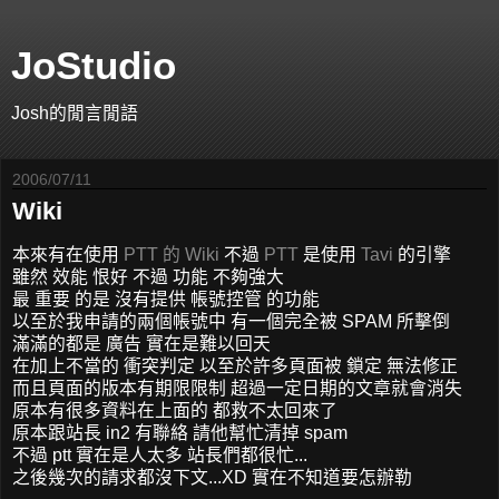
JoStudio
Josh的閒言閒語
2006/07/11
Wiki
本來有在使用
PTT 的
Wiki
不過
PTT
是使用
Tavi
的引擎
雖然 效能 恨好 不過 功能 不夠強大
最 重要 的是 沒有提供 帳號控管 的功能
以至於我申請的兩個帳號中 有一個完全被 SPAM 所擊倒
滿滿的都是 廣告 實在是難以回天
在加上不當的 衝突判定 以至於許多頁面被 鎖定 無法修正
而且頁面的版本有期限限制 超過一定日期的文章就會消失
原本有很多資料在上面的 都救不太回來了
原本跟站長 in2 有聯絡 請他幫忙清掉 spam
不過 ptt 實在是人太多 站長們都很忙...
之後幾次的請求都沒下文...XD 實在不知道要怎辦勒