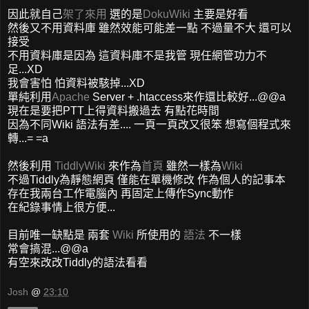
因此就自己
架了來用
選的是
DokuWiki
主要是好看
然後又不用資料庫 雖然效能可能差一點 不過量不大 還可以
接受
不用資料庫是因為 這資料庫不是我管 現任網管功力不
足...XD
我會害怕 怕資料被駭掉...XD
單純利用
Apache
Server + .htaccess來作還比較好...@@a
現在是要把PTT上得資料搬過去 有點花時間
因為不同Wiki 語法有差.... 一頁一頁改又很笨 想寫個程式來
轉...= =a
然後利用
TiddlyWiki
來作為
首頁
雖然一樣為
Wiki
不過Tiddly為靜態網頁 僅能在單機修改 作為個人的記事本
存在我兩台工作電腦內 再固定上傳作Sync動作
在紀錄事情上很方便...
目前唯一缺點是 兩套
Wiki
所使用的
語法
不一樣
常會搞混...@@a
有空來改改Tiddly的語法看看
Josh
@
23:10